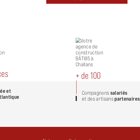
ces
+ de 100
ée et
Compagnons
salariés
tlantique
et des artisans
partenaires