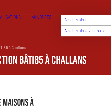
ALISATIONS
ANNONCES
Nos terrains
Nos terrains avec maison
TI85 à Challans
TION BÂTI85 À CHALLANS
E MAISONS À