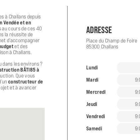
es à Challans depuis
n Vendée et en
ADRESSE
is au cours de ces 40
 la réussite de
rmet d’accompagner
Place du Champ de Foire
budget
et des
85300 Challans
son à Challans.
 dans les environs ?
Lundi
struction BÂTI85 à
ruction. Que vous
Mardi
9:
d’un
constructeur de
rojet et à avancer
Mercredi
9:
Jeudi
9:
Vendredi
9:
Samedi
9: