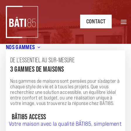
CONTACT
NOS GAMMES
Accueil
/
Annonces
/
CHALLANS – Secteur Résidentiel
DE L’ESSENTIEL AU SUR-MESURE
ANNONCE
3 GAMMES DE MAISONS
CHALLANS - SECTEUR RÉSIDENTIEL
Nos gammes de maisons sont pensées pour s’adapter à
chaque style de vie et à tous les projets. Que vous
recherchiez une solution accessible, un équilibre idéal
entre confort et budget, ou une réalisation unique à
votre image, vous trouverez la réponse chez BÂTI85.
BÂTI85 ACCESS
Votre maison avec la qualité BÂTI85, simplement