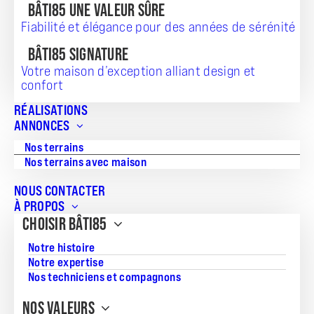
BÂTI85 UNE VALEUR SÛRE
Fiabilité et élégance pour des années de sérénité
TERRAIN + MAISON
BÂTI85 SIGNATURE
187 600
Votre maison d’exception alliant design et
confort
RÉALISATIONS
ANNONCES
Référence:
Nos terrains
AD-06274
Nos terrains avec maison
Surface du terrain:
NOUS CONTACTER
359
À PROPOS
CHOISIR BÂTI85
Superficie de la maison:
72
Notre histoire
Notre expertise
Nombre de pièces:
Nos techniciens et compagnons
5
NOS VALEURS