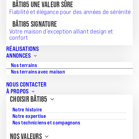
BÂTI85 UNE VALEUR SÛRE
Fiabilité et élégance pour des années de sérénité
BÂTI85 SIGNATURE
Votre maison d’exception alliant design et
confort
RÉALISATIONS
TERRAIN + MAISON
ANNONCES
Nos terrains
218 077
Nos terrains avec maison
NOUS CONTACTER
À PROPOS
CHOISIR BÂTI85
Référence:
PR_20260722_462
Notre histoire
Notre expertise
Surface du terrain:
Nos techniciens et compagnons
367
NOS VALEURS
Superficie de la maison: