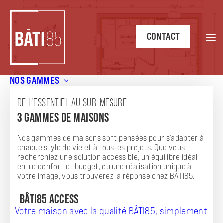
CONTACT
NOS GAMMES
Accueil
/
Annonces
/
Charmante maison sur mesure de 74
m² avec terrain de 367 m² à L’Aiguillon-sur-Vie
DE L’ESSENTIEL AU SUR-MESURE
3 GAMMES DE MAISONS
ANNONCE
CHARMANTE MAISON SUR MESURE DE 74 M²
Nos gammes de maisons sont pensées pour s’adapter à
chaque style de vie et à tous les projets. Que vous
AVEC TERRAIN DE 367 M² À L'AIGUILLON-
recherchiez une solution accessible, un équilibre idéal
entre confort et budget, ou une réalisation unique à
SUR-VIE
votre image, vous trouverez la réponse chez BÂTI85.
BÂTI85 ACCESS
Votre maison avec la qualité BÂTI85, simplement