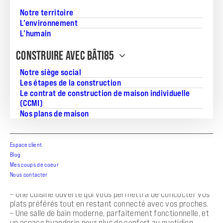
74
Notre territoire
L’environnement
L’humain
CONSTRUIRE AVEC BÂTI85
Découvrez votre futur chez-vous à L’Aiguillon-sur-Vie, un
Notre siège social
véritable havre de paix offrant un cadre de vie agréable et
Les étapes de la construction
accessible. Ce projet de construction sur mesure vous
Le contrat de construction de maison individuelle
permet de réaliser la maison de vos rêves tout en
(CCMI)
bénéficiant d’un accompagnement complet !
Nos plans de maison
Cette maison de 74 m², conçue pour optimiser votre espace
de vie, se compose de :
Espace client
– 2 chambres spacieuses, idéales pour un couple ou une
Blog
petite famille.
Mes coups de coeur
– Une lumineuse pièce de vie de plus de 30 m², favorisant les
moments de convivialité et de partage en famille ou entre
Nous contacter
amis.
– Une cuisine ouverte qui vous permettra de concocter vos
plats préférés tout en restant connecté avec vos proches.
– Une salle de bain moderne, parfaitement fonctionnelle, et
un espace buanderie pour plus de confort au quotidien.