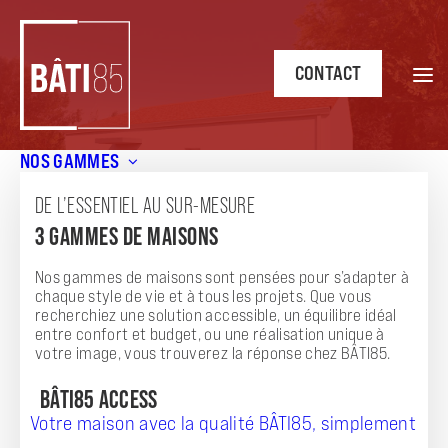
CONTACT
NOS GAMMES
Accueil
/
Annonces
/
CONSTRUCTION NEUVE
DE L’ESSENTIEL AU SUR-MESURE
ANNONCE
3 GAMMES DE MAISONS
CONSTRUCTION NEUVE
Nos gammes de maisons sont pensées pour s’adapter à
chaque style de vie et à tous les projets. Que vous
recherchiez une solution accessible, un équilibre idéal
entre confort et budget, ou une réalisation unique à
votre image, vous trouverez la réponse chez BÂTI85.
BÂTI85 ACCESS
Votre maison avec la qualité BÂTI85, simplement