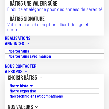
BÂTI85 UNE VALEUR SÛRE
Fiabilité et élégance pour des années de sérénité
BÂTI85 SIGNATURE
TERRAIN + MAISON
Votre maison d’exception alliant design et
confort
187 200
RÉALISATIONS
ANNONCES
Nos terrains
Référence:
Nos terrains avec maison
AD-2503272
NOUS CONTACTER
Superficie de la maison:
À PROPOS
CHOISIR BÂTI85
75
Notre histoire
Nombre de pièces:
Notre expertise
4
Nos techniciens et compagnons
Nombre de chambres:
NOS VALEURS
2