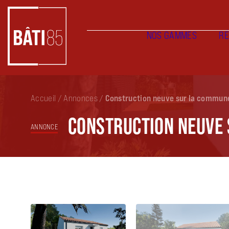
NOS GAMMES
RÉ
Accueil
/
Annonces
/
Construction neuve sur la commun
CONSTRUCTION NEUVE 
ANNONCE