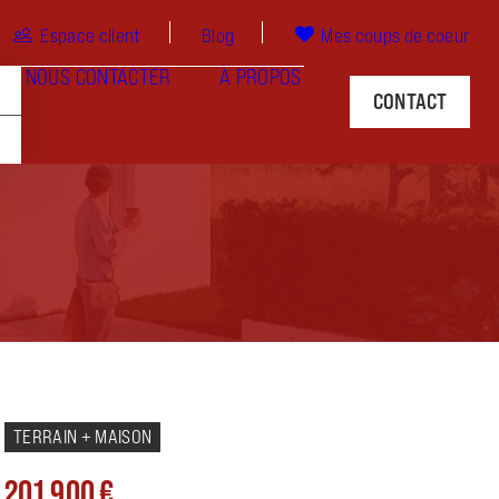
Espace client
Blog
Mes coups de coeur
NOUS CONTACTER
À PROPOS
CONTACT
TERRAIN + MAISON
201 900