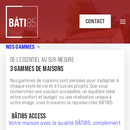
CONTACT
NOS GAMMES
Accueil
/
Annonces
/
CONSTRUION NEUVE
DE L’ESSENTIEL AU SUR-MESURE
ANNONCE
3 GAMMES DE MAISONS
CONSTRUION NEUVE
Nos gammes de maisons sont pensées pour s’adapter à
chaque style de vie et à tous les projets. Que vous
recherchiez une solution accessible, un équilibre idéal
entre confort et budget, ou une réalisation unique à
votre image, vous trouverez la réponse chez BÂTI85.
BÂTI85 ACCESS
Votre maison avec la qualité BÂTI85, simplement