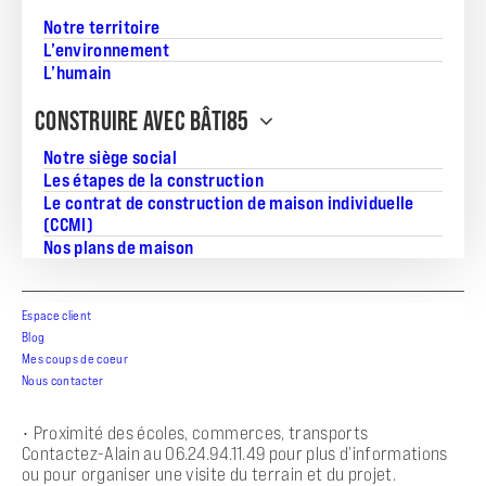
Maison neuve 2 chambres,
Notre territoire
Venez découvrir cette charmante maison neuve de 2
L’environnement
chambres, idéalement pensée pour offrir confort et
L’humain
fonctionnalité. Située sur un terrain de 400 m², elle allie
modernité, praticité et qualité de vie.
CONSTRUIRE AVEC BÂTI85
Descriptif du bien :
• Séjour lumineux avec cuisine ouverte
Notre siège social
• 2 belles chambres avec rangements
Les étapes de la construction
• Salle de bain moderne (douche au choix)
Le contrat de construction de maison individuelle
• WC indépendant
(CCMI)
• Garage intégré
• Jardin privatif
Nos plans de maison
Prestations :
• Construction neuve conforme à la RE 2020
• Isolation thermique et phonique performante
Espace client
• Chauffage économique (pompe à chaleur)
Blog
• Possibilité de personnaliser les finitions intérieures
Mes coups de coeur
Terrain :
Nous contacter
• Parcelle de 400m² viabilisée
• Environnement calme et résidentiel
• Proximité des écoles, commerces, transports
Contactez-Alain au O6.24.94.11.49 pour plus d’informations
ou pour organiser une visite du terrain et du projet.