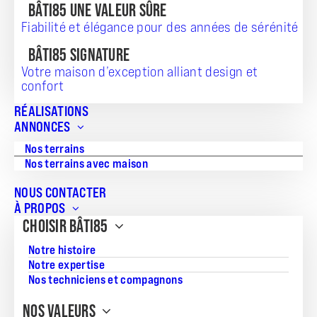
BÂTI85 UNE VALEUR SÛRE
Fiabilité et élégance pour des années de sérénité
TERRAIN + MAISON
BÂTI85 SIGNATURE
165 800
Votre maison d’exception alliant design et
confort
RÉALISATIONS
ANNONCES
Référence:
Nos terrains
AD-2511076
Nos terrains avec maison
Surface du terrain:
NOUS CONTACTER
400
À PROPOS
CHOISIR BÂTI85
Superficie de la maison:
63
Notre histoire
Notre expertise
Nos techniciens et compagnons
NOS VALEURS