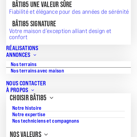
BÂTI85 UNE VALEUR SÛRE
Fiabilité et élégance pour des années de sérénité
BÂTI85 SIGNATURE
Votre maison d’exception alliant design et
confort
RÉALISATIONS
TERRAIN + MAISON
ANNONCES
277 384
Nos terrains
Nos terrains avec maison
NOUS CONTACTER
À PROPOS
Référence:
CHOISIR BÂTI85
JS_20260527_229
Notre histoire
Surface du terrain:
Notre expertise
464
Nos techniciens et compagnons
Superficie de la maison:
NOS VALEURS