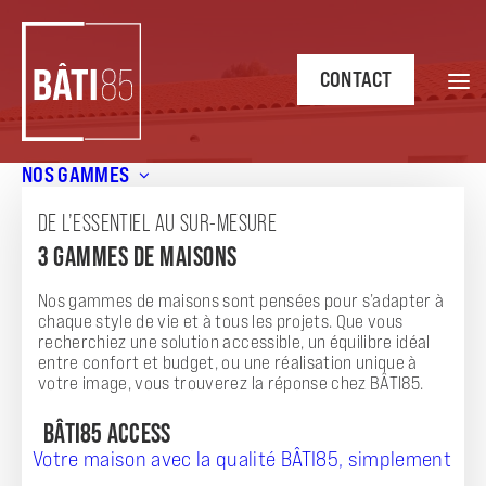
CONTACT
NOS GAMMES
Accueil
/
Annonces
/
Découvrez la Maison ModulO 3
Chambres de 74 m² à Brem-sur-Mer (85470) – Un cadre de
DE L’ESSENTIEL AU SUR-MESURE
vie unique !
3 GAMMES DE MAISONS
ANNONCE
Nos gammes de maisons sont pensées pour s’adapter à
DÉCOUVREZ LA MAISON MODULO 3
chaque style de vie et à tous les projets. Que vous
recherchiez une solution accessible, un équilibre idéal
CHAMBRES DE 74 M² À BREM-SUR-MER
entre confort et budget, ou une réalisation unique à
votre image, vous trouverez la réponse chez BÂTI85.
(85470) – UN CADRE DE VIE UNIQUE !
BÂTI85 ACCESS
Votre maison avec la qualité BÂTI85, simplement