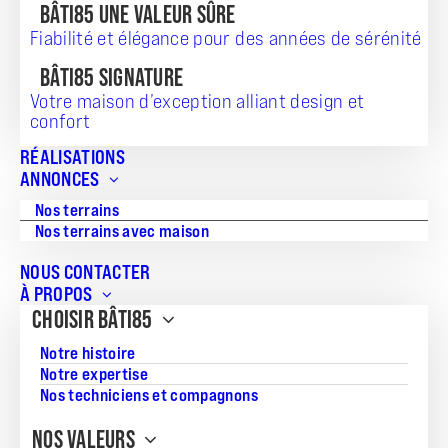
TERRAIN + MAISON
BÂTI85 UNE VALEUR SÛRE
Fiabilité et élégance pour des années de sérénité
179 143
BÂTI85 SIGNATURE
Votre maison d’exception alliant design et
confort
Référence:
RÉALISATIONS
20260313_BB_138
ANNONCES
Nos terrains
Nos terrains avec maison
NOUS CONTACTER
À PROPOS
Vivez le confort d’une maison neuve pensée pour la vie de
CHOISIR BÂTI85
famille.
À Saint-Prouant (Vendée) proche commodités et
Notre histoire
transports.
Accompagnement personnalisé de l’Agence Bocage du
Notre expertise
projet à la remise des clés.
Nos techniciens et compagnons
Projet
NOS VALEURS