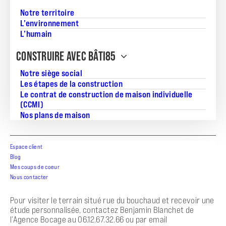
Découvrez le modèle ELEGANCE G sur un terrain de 534 m²,
une maison individuelle de 85 m² clé en main hors peinture
Notre territoire
et cuisine. Idéale pour une famille, elle offre une pièce de vie
L’environnement
généreuse et optimisée pour le quotidien.
L’humain
• Surface habitable : 85 m²
CONSTRUIRE AVEC BÂTI85
• Nombre de pièces : 5
• Chambres : 3
Notre siège social
• Pièce de vie : 46 m²
Les étapes de la construction
• Garage : Oui
Le contrat de construction de maison individuelle
• Livraison : maison clé en main hors peinture et cuisine
(CCMI)
• Prix terrain + maison : 179143€
Nos plans de maison
La commune et les commodités
Saint-Prouant bénéficie d’un environnement calme et
proche commodités. Proche écoles, commerces, gare,
Espace client
transports en commun et espaces verts, ce projet vous
Blog
place à proximité des services essentiels tout en profitant
Mes coups de coeur
d’un cadre paisible.
Nous contacter
Contact et suite du projet
Pour visiter le terrain situé rue du bouchaud et recevoir une
étude personnalisée, contactez Benjamin Blanchet de
l’Agence Bocage au 06.12.67.32.66 ou par email