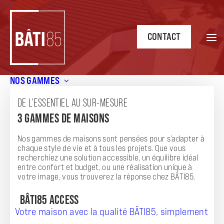
CONTACT
NOS GAMMES
Accueil
/
Annonces
/
ELEGANCE G : Maison 3 chambres à
Saint-Prouant (85110)
DE L’ESSENTIEL AU SUR-MESURE
3 GAMMES DE MAISONS
ANNONCE
ELEGANCE G : MAISON 3 CHAMBRES À SAINT-
Nos gammes de maisons sont pensées pour s’adapter à
chaque style de vie et à tous les projets. Que vous
PROUANT (85110)
recherchiez une solution accessible, un équilibre idéal
entre confort et budget, ou une réalisation unique à
votre image, vous trouverez la réponse chez BÂTI85.
BÂTI85 ACCESS
Votre maison avec la qualité BÂTI85, simplement