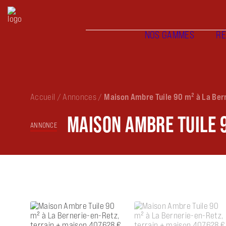
NOS GAMMES
RÉ
Accueil
/
Annonces
/
Maison Ambre Tuile 90 m² à La Ber
MAISON AMBRE TUILE 9
ANNONCE