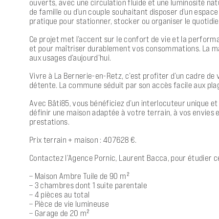
ouverts, avec une circulation fluide et une luminosité n
de famille ou d’un couple souhaitant disposer d’un espac
pratique pour stationner, stocker ou organiser le quotidie
Ce projet met l’accent sur le confort de vie et la perfor
et pour maîtriser durablement vos consommations. La ma
aux usages d’aujourd’hui.
Vivre à La Bernerie-en-Retz, c’est profiter d’un cadre de
détente. La commune séduit par son accès facile aux plag
Avec Bâti85, vous bénéficiez d’un interlocuteur unique e
définir une maison adaptée à votre terrain, à vos envies e
prestations.
Prix terrain + maison : 407628 €.
Contactez l’Agence Pornic, Laurent Bacca, pour étudier c
– Maison Ambre Tuile de 90 m²
– 3 chambres dont 1 suite parentale
– 4 pièces au total
– Pièce de vie lumineuse
– Garage de 20 m²