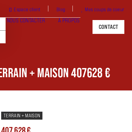
Espace client
Blog
Mes coups de coeur
NOUS CONTACTER
À PROPOS
CONTACT
TERRAIN + MAISON 407628 €
TERRAIN + MAISON
407 628