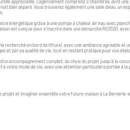
aturelle appréciable. L’agencement comprend 3 chambres, dont une s
e nuit bien séparé. Vous trouverez également une salle d’eau, un 
n.
mance énergétique grâce à une pompe à chaleur air eau avec planche
ison est conçue pour s’inscrire dans une démarche RE2020, avec d
 vie recherché en bord de littoral, avec une ambiance agréable et u
es et par sa qualité de vie, tout en restant pratique pour vos dép
t d’un accompagnement complet, du choix du projet jusqu’à la conc
t à votre mode de vie, avec une attention particulière portée à la p
e projet et imaginer ensemble votre future maison à La Bernerie-