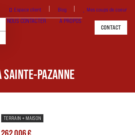
Espace client
Blog
Mes coups de coeur
NOUS CONTACTER
À PROPOS
CONTACT
À SAINTE-PAZANNE
TERRAIN + MAISON
262 006