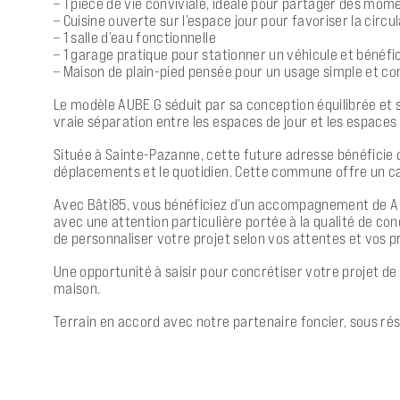
– 1 pièce de vie conviviale, idéale pour partager des mome
– Cuisine ouverte sur l’espace jour pour favoriser la circul
– 1 salle d’eau fonctionnelle
– 1 garage pratique pour stationner un véhicule et béné
– Maison de plain-pied pensée pour un usage simple et co
Le modèle AUBE G séduit par sa conception équilibrée et s
vraie séparation entre les espaces de jour et les espaces 
Située à Sainte-Pazanne, cette future adresse bénéficie 
déplacements et le quotidien. Cette commune offre un cadr
Avec Bâti85, vous bénéficiez d’un accompagnement de A à 
avec une attention particulière portée à la qualité de 
de personnaliser votre projet selon vos attentes et vos pr
Une opportunité à saisir pour concrétiser votre projet d
maison.
Terrain en accord avec notre partenaire foncier, sous rés