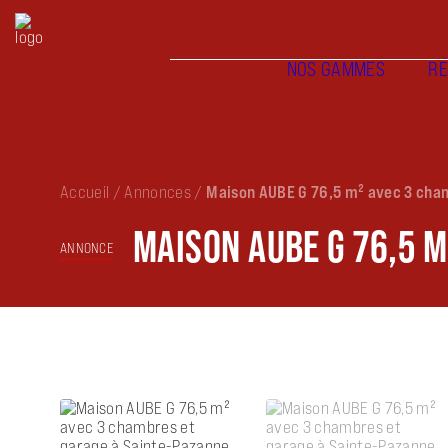
NOS GAMMES
RÉ
Accueil
/
Annonces
/
Maison AUBE G 76,5 m² avec 3 cha
MAISON AUBE G 76,5 
ANNONCE