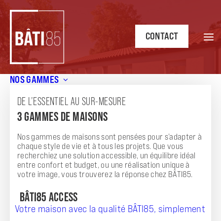
CONTACT
NOS GAMMES
Accueil
/
Annonces
/
Maison BÂTI 85
DE L’ESSENTIEL AU SUR-MESURE
ANNONCE
3 GAMMES DE MAISONS
MAISON BÂTI 85
Nos gammes de maisons sont pensées pour s’adapter à
chaque style de vie et à tous les projets. Que vous
recherchiez une solution accessible, un équilibre idéal
entre confort et budget, ou une réalisation unique à
votre image, vous trouverez la réponse chez BÂTI85.
BÂTI85 ACCESS
Votre maison avec la qualité BÂTI85, simplement