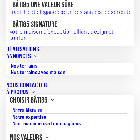
BÂTI85 UNE VALEUR SÛRE
Fiabilité et élégance pour des années de sérénité
TERRAIN + MAISON
BÂTI85 SIGNATURE
184 257
Votre maison d’exception alliant design et
confort
RÉALISATIONS
ANNONCES
Référence:
Nos terrains
BB-05-03-19
Nos terrains avec maison
Surface du terrain:
NOUS CONTACTER
859
À PROPOS
CHOISIR BÂTI85
Superficie de la maison:
103
Notre histoire
Notre expertise
Nos techniciens et compagnons
NOS VALEURS