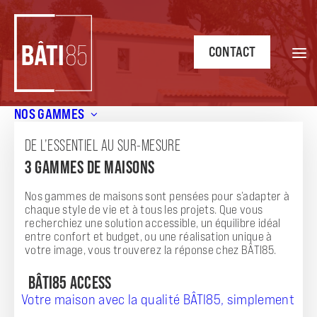
CONTACT
NOS GAMMES
Accueil
/
Annonces
/
Maison contemporaine de 130 m² sur
un beau terrain de 791 m² à Bretignolles-sur-Mer !
DE L’ESSENTIEL AU SUR-MESURE
3 GAMMES DE MAISONS
ANNONCE
MAISON CONTEMPORAINE DE 130 M² SUR UN
Nos gammes de maisons sont pensées pour s’adapter à
chaque style de vie et à tous les projets. Que vous
BEAU TERRAIN DE 791 M² À BRETIGNOLLES-
recherchiez une solution accessible, un équilibre idéal
entre confort et budget, ou une réalisation unique à
SUR-MER !
votre image, vous trouverez la réponse chez BÂTI85.
BÂTI85 ACCESS
Votre maison avec la qualité BÂTI85, simplement