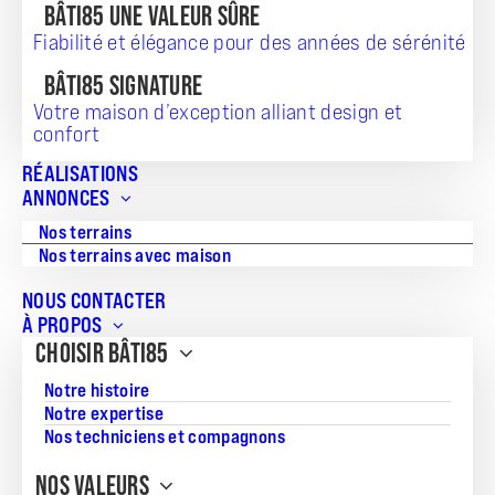
BÂTI85 UNE VALEUR SÛRE
Fiabilité et élégance pour des années de sérénité
BÂTI85 SIGNATURE
Votre maison d’exception alliant design et
confort
TERRAIN + MAISON
RÉALISATIONS
ANNONCES
609 744
Nos terrains
Nos terrains avec maison
NOUS CONTACTER
Référence:
À PROPOS
JS_20260723_517
CHOISIR BÂTI85
Surface du terrain:
Notre histoire
791
Notre expertise
Nos techniciens et compagnons
Superficie de la maison:
130
NOS VALEURS