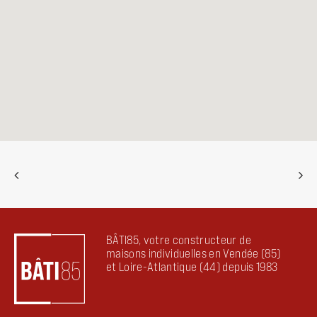
BÂTI85, votre constructeur de
maisons individuelles en Vendée (85)
et Loire-Atlantique (44) depuis 1983