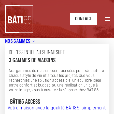
CONTACT
NOS GAMMES
Accueil
/
Annonces
/
Maison de plein pied EVASION de 45m²
à Saint-Vincent-sur-Jard (85520) – Votre projet clé en
DE L’ESSENTIEL AU SUR-MESURE
main
3 GAMMES DE MAISONS
ANNONCE
Nos gammes de maisons sont pensées pour s’adapter à
MAISON DE PLEIN PIED EVASION DE 45M² À
chaque style de vie et à tous les projets. Que vous
recherchiez une solution accessible, un équilibre idéal
SAINT-VINCENT-SUR-JARD (85520) – VOTRE
entre confort et budget, ou une réalisation unique à
votre image, vous trouverez la réponse chez BÂTI85.
PROJET CLÉ EN MAIN
BÂTI85 ACCESS
Votre maison avec la qualité BÂTI85, simplement