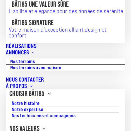
BÂTI85 UNE VALEUR SÛRE
Fiabilité et élégance pour des années de sérénité
BÂTI85 SIGNATURE
Votre maison d’exception alliant design et
confort
RÉALISATIONS
TERRAIN + MAISON
ANNONCES
175 439
Nos terrains
Nos terrains avec maison
NOUS CONTACTER
À PROPOS
Référence:
CHOISIR BÂTI85
JS_20260708_233
Notre histoire
Surface du terrain:
Notre expertise
Nos techniciens et compagnons
374
NOS VALEURS
Superficie de la maison: