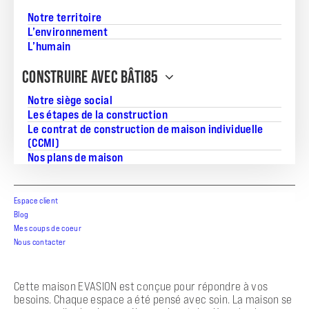
45
Notre territoire
L’environnement
L’humain
CONSTRUIRE AVEC BÂTI85
Découvrez cette charmante maison de plein pied de 45m²,
Notre siège social
idéalement située à Saint-Vincent-sur-Jard, dans le
Les étapes de la construction
département de la Vendée. Profitez d’un cadre de vie
Le contrat de construction de maison individuelle
paisible et agréable dans un environnement propice à
(CCMI)
l’épanouissement. Avec un terrain de 374m², cette maison
saura répondre à vos attentes en matière de confort et de
Nos plans de maison
praticité. Nous vous garantissons un accompagnement de
qualité pour la réalisation de votre projet de vie.
Espace client
Détails du projet :
Blog
– Surface habitable : 45.0m²
Mes coups de coeur
– Terrain : 374m²
Nous contacter
– Nombre de pièces : 2
– Nombre de chambres : 1
Cette maison EVASION est conçue pour répondre à vos
besoins. Chaque espace a été pensé avec soin. La maison se