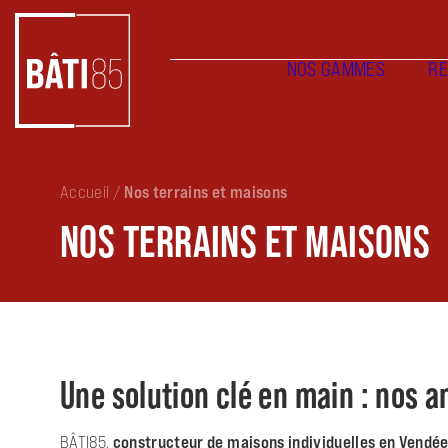
NOS GAMMES
RÉ
Accueil
/
Nos terrains et maisons
NOS TERRAINS ET MAISONS
Une solution clé en main : nos a
BÂTI85,
constructeur de maisons individuelles en Vendée