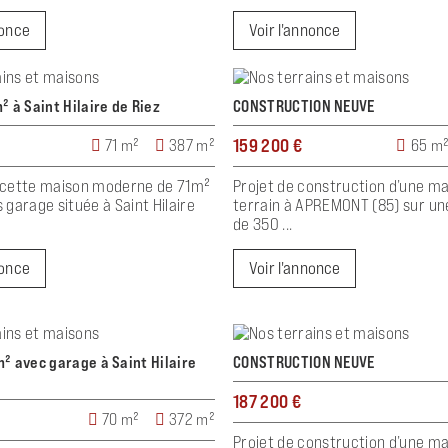
nonce
Voir l'annonce
² à Saint Hilaire de Riez
CONSTRUCTION NEUVE
159 200 €
71 m²
387 m²
65 m
cette maison moderne de 71m²
Projet de construction d’une m
garage située à Saint Hilaire
terrain à APREMONT (85) sur un
de 350 ...
nonce
Voir l'annonce
² avec garage à Saint Hilaire
CONSTRUCTION NEUVE
187 200 €
70 m²
372 m²
Projet de construction d’une m