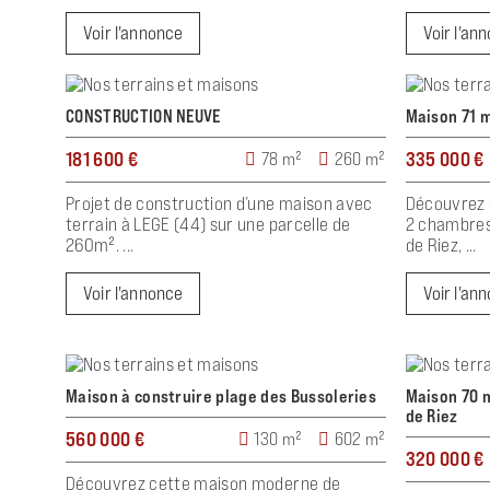
Voir l'annonce
Voir l'an
CONSTRUCTION NEUVE
Maison 71 m
181 600 €
335 000 €
78 m²
260 m²
Projet de construction d’une maison avec
Découvrez 
terrain à LEGE (44) sur une parcelle de
2 chambres 
260m². ...
de Riez, ...
Voir l'annonce
Voir l'an
Maison à construire plage des Bussoleries
Maison 70 m
de Riez
560 000 €
130 m²
602 m²
320 000 €
Découvrez cette maison moderne de