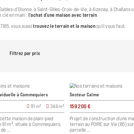
 Sables-d’Olonne, à Saint-Gilles-Croix-de-Vie, à Aizenay, à Challan
 clé en main :
l’achat d’une maison avec terrain
.
TI85, vous aussi
trouvez le terrain et la maison
qu’il vous faut.
Filtrez par prix
ividuelle à Commequiers
Secteur Calme
159 200 €
91 m²
344 m²
cette maison de plain-pied
Projet de construction d’une m
 91 m², située à Commequiers,
terrain au POIRE sur Vie (85) su
de ...
parcelle ...