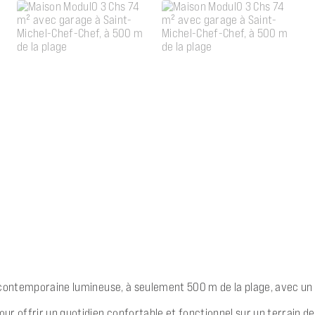
n contemporaine lumineuse, à seulement 500 m de la plage, avec u
r offrir un quotidien confortable et fonctionnel sur un terrain de