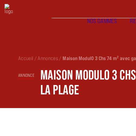
NOS GAMMES
RÉ
Accueil
/
Annonces
/
Maison ModulO 3 Chs 74 m² avec ga
MAISON MODULO 3 CHS 
ANNONCE
LA PLAGE