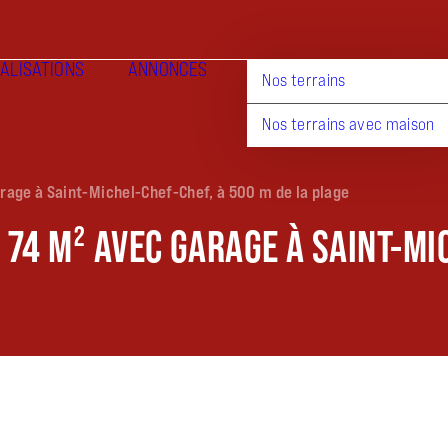
ALISATIONS
ANNONCES
Nos terrains
Nos terrains avec maison
rage à Saint-Michel-Chef-Chef, à 500 m de la plage
74 M² AVEC GARAGE À SAINT-MIC