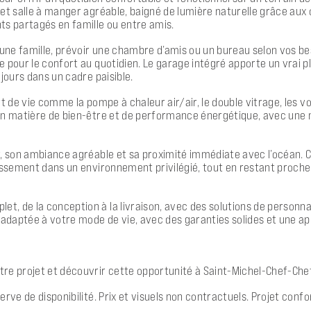
et salle à manger agréable, baigné de lumière naturelle grâce aux 
s partagés en famille ou entre amis.
 une famille, prévoir une chambre d’amis ou un bureau selon vos bes
 pour le confort au quotidien. Le garage intégré apporte un vrai pl
jours dans un cadre paisible.
t de vie comme la pompe à chaleur air/air, le double vitrage, les vo
 en matière de bien-être et de performance énergétique, avec une 
r, son ambiance agréable et sa proximité immédiate avec l’océan. C
tissement dans un environnement privilégié, tout en restant proch
 de la conception à la livraison, avec des solutions de personnal
adaptée à votre mode de vie, avec des garanties solides et une a
re projet et découvrir cette opportunité à Saint-Michel-Chef-Chef
erve de disponibilité. Prix et visuels non contractuels. Projet con