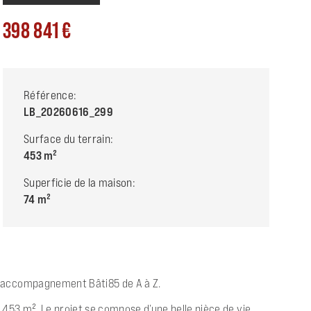
398 841
Référence:
LB_20260616_299
Surface du terrain:
453
Superficie de la maison:
74
n accompagnement Bâti85 de A à Z.
 453 m². Le projet se compose d’une belle pièce de vie