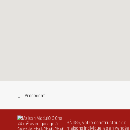
Précédent
BÂTI85, votre constructeur de
maisons individuelles en Vendée