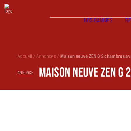
NOS GAMMES
RÉ
Accueil
/
Annonces
/
Maison neuve ZEN G 2 chambres ave
MAISON NEUVE ZEN G 
ANNONCE