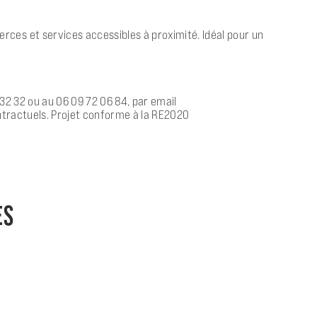
ces et services accessibles à proximité. Idéal pour un
 32 32 ou au 06 09 72 06 84, par email
ontractuels. Projet conforme à la RE2020
ES