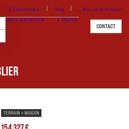
Espace client
Blog
Mes coups de coeur
NOUS CONTACTER
À PROPOS
CONTACT
BLIER
TERRAIN + MAISON
154 327