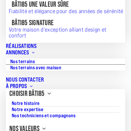
BÂTI85 UNE VALEUR SÛRE
Fiabilité et élégance pour des années de sérénité
BÂTI85 SIGNATURE
Votre maison d’exception alliant design et
TERRAIN + MAISON
confort
169 951
RÉALISATIONS
ANNONCES
Nos terrains
Nos terrains avec maison
Référence:
NOUS CONTACTER
LB-S23-001
À PROPOS
CHOISIR BÂTI85
Surface du terrain:
250
Notre histoire
Notre expertise
Superficie de la maison:
Nos techniciens et compagnons
44.2
NOS VALEURS