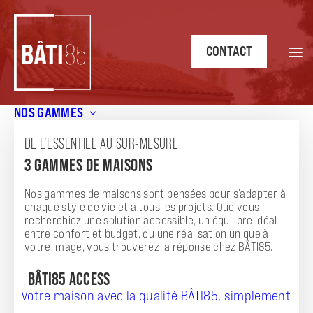
CONTACT
NOS GAMMES
Accueil
/
Annonces
/
Maison neuve EVASION 44.2 m² avec
terrain à Saint Père en Retz (44320)
DE L’ESSENTIEL AU SUR-MESURE
3 GAMMES DE MAISONS
ANNONCE
MAISON NEUVE EVASION 44.2 M² AVEC
Nos gammes de maisons sont pensées pour s’adapter à
chaque style de vie et à tous les projets. Que vous
TERRAIN À SAINT PÈRE EN RETZ (44320)
recherchiez une solution accessible, un équilibre idéal
entre confort et budget, ou une réalisation unique à
votre image, vous trouverez la réponse chez BÂTI85.
BÂTI85 ACCESS
Votre maison avec la qualité BÂTI85, simplement