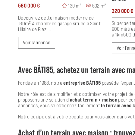
560 000 €
130 m²
602 m²
320 000 €
Découvrez cette maison moderne de
Superbe ter
130m² 4 chambres garage située à Saint
900 mètres 
Hilaire de Riez, ...
à 1km500 de
Voir l'annonce
Voir l'an
Avec BÂTI85, achetez un terrain avec ma
Fondée en 1983, notre
entreprise BÂTI85
possède l’expert
Notre rôle est de simplifier et d’optimiser votre projet
proposons une solution d’
achat terrain + maison
pour con
annonces, vous sélectionnez facilement
le terrain avec l
Notre équipe est à votre écoute pour vous aider dans vot
Achat d’un terrain avec maison : trouve