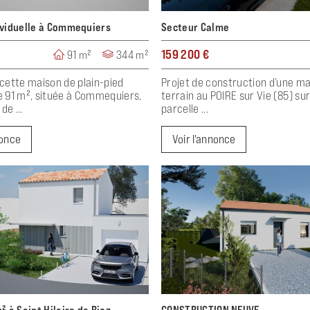
ividuelle à Commequiers
Secteur Calme
159 200 €
91 m²
344 m²
cette maison de plain-pied
Projet de construction d’une m
 91 m², située à Commequiers,
terrain au POIRE sur Vie (85) su
de ...
parcelle ...
nonce
Voir l'annonce