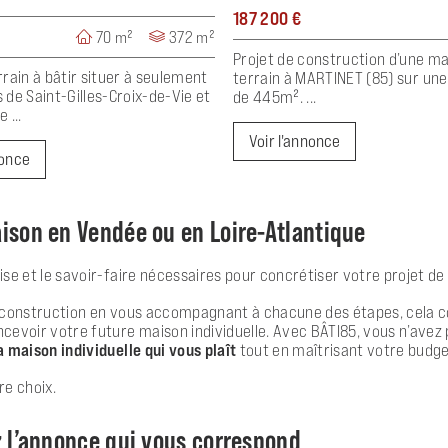
187 200 €
70 m²
372 m²
Projet de construction d’une m
rain à bâtir situer à seulement
terrain à MARTINET (85) sur une
de Saint-Gilles-Croix-de-Vie et
de 445m². ...
 ...
Voir l'annonce
nonce
ison en Vendée ou en Loire-Atlantique
ise et le savoir-faire nécessaires pour concrétiser votre projet de
 de construction en vous accompagnant à chacune des étapes, cela c
cevoir votre future maison individuelle. Avec BÂTI85, vous n’avez 
a maison individuelle qui vous plaît
tout en maîtrisant votre budge
re choix.
z l’annonce qui vous correspond