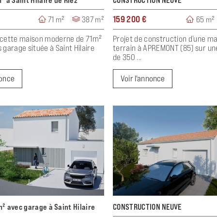
² à Saint Hilaire de Riez
CONSTRUCTION NEUVE
159 200 €
71 m²
387 m²
65 m²
cette maison moderne de 71m²
Projet de construction d’une m
garage située à Saint Hilaire
terrain à APREMONT (85) sur un
de 350 ...
nonce
Voir l'annonce
² avec garage à Saint Hilaire
CONSTRUCTION NEUVE