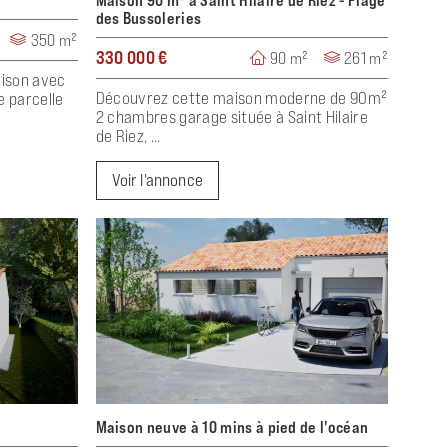
Maison 90 m² à Saint Hilaire de Riez - Plage
des Bussoleries
350 m²
330 000 €
90 m²
261 m²
aison avec
Découvrez cette maison moderne de 90m²
e parcelle
2 chambres garage située à Saint Hilaire
de Riez, ...
Voir l'annonce
Maison neuve à 10 mins à pied de l'océan