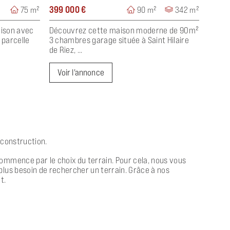
399 000 €
75 m²
90 m²
342 m²
aison avec
Découvrez cette maison moderne de 90m²
 parcelle
3 chambres garage située à Saint Hilaire
de Riez, ...
Voir l'annonce
 construction.
ommence par le choix du terrain. Pour cela, nous vous
plus besoin de rechercher un terrain. Grâce à nos
t.