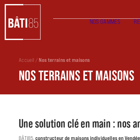
NOS GAMMES
RÉ
Accueil
/
Nos terrains et maisons
NOS TERRAINS ET MAISONS
Une solution clé en main : nos a
BÂTI85,
constructeur de maisons individuelles en Vendée