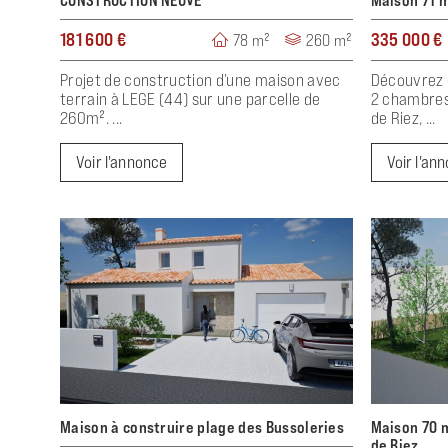
CONSTRUCTION NEUVE
Maison 71 m
181 600 €
335 000 €
78 m²
260 m²
Projet de construction d’une maison avec
Découvrez 
terrain à LEGE (44) sur une parcelle de
2 chambres 
260m². ...
de Riez, ...
Voir l'annonce
Voir l'an
Maison à construire plage des Bussoleries
Maison 70 m
de Riez