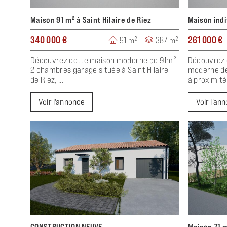
Maison 91 m² à Saint Hilaire de Riez
Maison ind
340 000 €
261 000 €
91 m²
387 m²
Découvrez cette maison moderne de 91m²
Découvrez 
2 chambres garage située à Saint Hilaire
moderne de
de Riez, ...
à proximité 
Voir l'annonce
Voir l'an