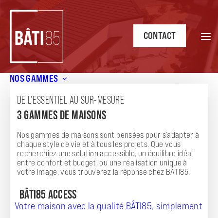
CONTACT
NOS GAMMES
Accueil
/
Nos terrains et maisons
DE L’ESSENTIEL AU SUR-MESURE
NOS TERRAINS ET MAISONS
3 GAMMES DE MAISONS
Nos gammes de maisons sont pensées pour s’adapter à
chaque style de vie et à tous les projets. Que vous
recherchiez une solution accessible, un équilibre idéal
Une solution clé en main : nos annonces pour
entre confort et budget, ou une réalisation unique à
l’achat d’un terrain + maison
votre image, vous trouverez la réponse chez BÂTI85.
BÂTI85,
BÂTI85 ACCESS
constructeur de maisons individuelles en Vendée et
en Loire-Atlantique
, vous propose des modèles de maison
Votre maison avec la qualité BÂTI85, simplement
avec terrain pour concrétiser votre projet de construction.