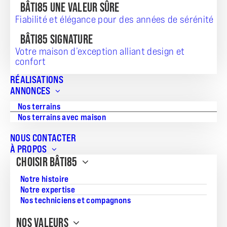
BÂTI85 UNE VALEUR SÛRE
Vous souhaitez vous installer à Saint-Hilaire-de-Riez, aux
Fiabilité et élégance pour des années de sérénité
Sables-d’Olonne, à Saint-Gilles-Croix-de-Vie, à Aizenay, à
Challans ou à Pornic ? Notre agence de construction BÂTI85
BÂTI85 SIGNATURE
vous aide dans votre démarche en vous proposant une
solution clé en main :
l’achat d’une maison avec terrain
.
Votre maison d’exception alliant design et
confort
Aujourd’hui, 20 000 personnes vivent dans une maison
BÂTI85, vous aussi
trouvez le terrain et la maison
qu’il vous
RÉALISATIONS
faut.
ANNONCES
Nos terrains
Nos terrains avec maison
Filtrez par ville
NOUS CONTACTER
À PROPOS
CHOISIR BÂTI85
Filtrez par prix
Notre histoire
Notre expertise
Nos techniciens et compagnons
Filtrez par surface du terrain
NOS VALEURS