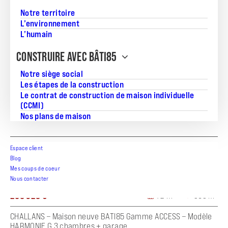
Notre territoire
L’environnement
L’humain
CONSTRUIRE AVEC BÂTI85
Notre siège social
Les étapes de la construction
Le contrat de construction de maison individuelle
(CCMI)
Nos plans de maison
Espace client
Blog
Mes coups de coeur
Au calme !
Nous contacter
206 328 €
72 m²
365 m²
CHALLANS – Maison neuve BATI85 Gamme ACCESS – Modèle
HARMONIE G 3 chambres + garage ...