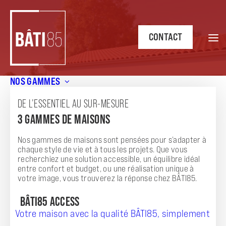
CONTACT
NOS GAMMES
Accueil
/
Annonces
/
Pavillon familial plain-pied ZEN G à
Saint-Mathurin – Confort et espace à 241747 €
DE L’ESSENTIEL AU SUR-MESURE
3 GAMMES DE MAISONS
ANNONCE
PAVILLON FAMILIAL PLAIN-PIED ZEN G À
Nos gammes de maisons sont pensées pour s’adapter à
chaque style de vie et à tous les projets. Que vous
SAINT-MATHURIN – CONFORT ET ESPACE À
recherchiez une solution accessible, un équilibre idéal
entre confort et budget, ou une réalisation unique à
241747 €
votre image, vous trouverez la réponse chez BÂTI85.
BÂTI85 ACCESS
Votre maison avec la qualité BÂTI85, simplement