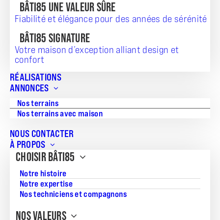
BÂTI85 UNE VALEUR SÛRE
Fiabilité et élégance pour des années de sérénité
BÂTI85 SIGNATURE
Votre maison d’exception alliant design et
confort
TERRAIN + MAISON
RÉALISATIONS
ANNONCES
241 747
Nos terrains
Nos terrains avec maison
NOUS CONTACTER
Référence:
À PROPOS
JS_20260804_215
CHOISIR BÂTI85
Surface du terrain:
Notre histoire
419
Notre expertise
Nos techniciens et compagnons
Superficie de la maison:
61
NOS VALEURS