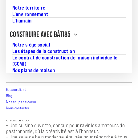
Notre territoire
L’environnement
L’humain
Découvrez ce magnifique pavillon familial ZEN G de 61m²,
CONSTRUIRE AVEC BÂTI85
idéalement situé à Poiroux, en Vendée. Ce projet clé en main
vous offre un confort de vie inégalé, avec un
Notre siège social
accompagnement personnalisé de A à Z pour réaliser votre
Les étapes de la construction
rêve immobilier. Profitez d’un cadre de vie paisible et
Le contrat de construction de maison individuelle
agréable, tout en étant à proximité des commodités
(CCMI)
essentielles.
Nos plans de maison
Ce pavillon de plain-pied vous accueille avec :
– Une superficie habitable de 61m², conçue pour optimiser
Espace client
l’espace et la fonctionnalité.
– Deux chambres spacieuses, parfaites pour accueillir votre
Blog
famille ou vos invités.
Mes coups de coeur
– Un séjour lumineux, véritable pièce de vie centrale, qui
Nous contacter
invite à la convivialité et au partage de moments
chaleureux.
– Une cuisine ouverte, conçue pour ravir les amateurs de
gastronomie, où la créativité est à l’honneur.
– Une salle de bain moderne, équipée pour répondre à tous