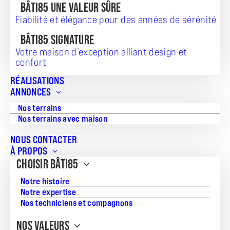
BÂTI85 UNE VALEUR SÛRE
Fiabilité et élégance pour des années de sérénité
BÂTI85 SIGNATURE
Votre maison d’exception alliant design et
confort
TERRAIN + MAISON
RÉALISATIONS
ANNONCES
186 849
Nos terrains
Nos terrains avec maison
NOUS CONTACTER
Référence:
À PROPOS
JS_20260804_217
CHOISIR BÂTI85
Surface du terrain:
Notre histoire
347
Notre expertise
Nos techniciens et compagnons
Superficie de la maison:
61
NOS VALEURS