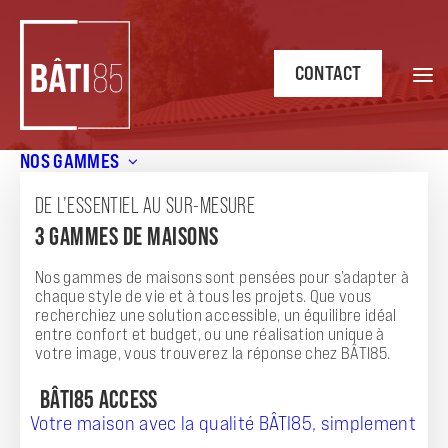
CONTACT
NOS GAMMES
Accueil
/
Annonces
/
Pavillon familial ZEN G 61m² – Poiroux
(85440) : une vie conviviale au cœur de la Vendée
DE L’ESSENTIEL AU SUR-MESURE
3 GAMMES DE MAISONS
ANNONCE
PAVILLON FAMILIAL ZEN G 61M² - POIROUX
Nos gammes de maisons sont pensées pour s’adapter à
chaque style de vie et à tous les projets. Que vous
(85440) : UNE VIE CONVIVIALE AU CŒUR DE
recherchiez une solution accessible, un équilibre idéal
entre confort et budget, ou une réalisation unique à
LA VENDÉE
votre image, vous trouverez la réponse chez BÂTI85.
BÂTI85 ACCESS
Votre maison avec la qualité BÂTI85, simplement