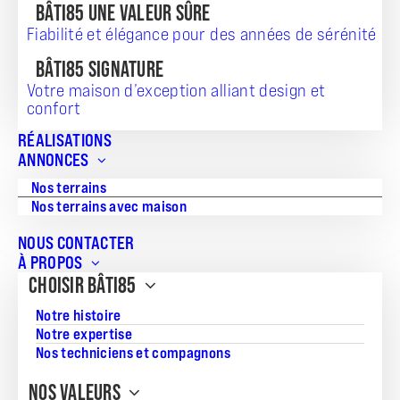
BÂTI85 UNE VALEUR SÛRE
Fiabilité et élégance pour des années de sérénité
BÂTI85 SIGNATURE
Votre maison d’exception alliant design et
TERRAIN + MAISON
confort
254 000
RÉALISATIONS
ANNONCES
Nos terrains
Nos terrains avec maison
Référence:
NOUS CONTACTER
03112025LLG82
À PROPOS
Surface du terrain:
CHOISIR BÂTI85
249
Notre histoire
Notre expertise
Superficie de la maison:
Nos techniciens et compagnons
97
NOS VALEURS