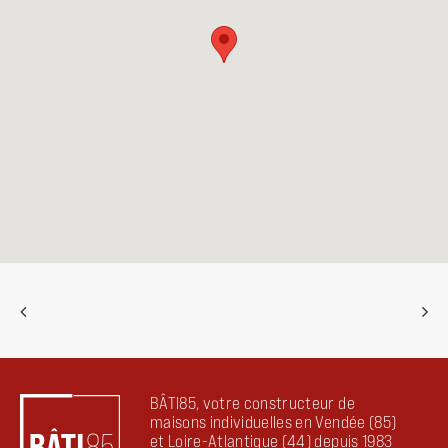
BÂTI85, votre constructeur de
maisons individuelles en Vendée (85)
et Loire-Atlantique (44) depuis 1983