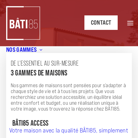
CONTACT
NOS GAMMES
Accueil
/
Annonces
/
Projet de construction moderne à
Saint Gilles Croix de Vie
DE L’ESSENTIEL AU SUR-MESURE
3 GAMMES DE MAISONS
ANNONCE
PROJET DE CONSTRUCTION MODERNE À
Nos gammes de maisons sont pensées pour s’adapter à
chaque style de vie et à tous les projets. Que vous
SAINT GILLES CROIX DE VIE
recherchiez une solution accessible, un équilibre idéal
entre confort et budget, ou une réalisation unique à
votre image, vous trouverez la réponse chez BÂTI85.
BÂTI85 ACCESS
Votre maison avec la qualité BÂTI85, simplement