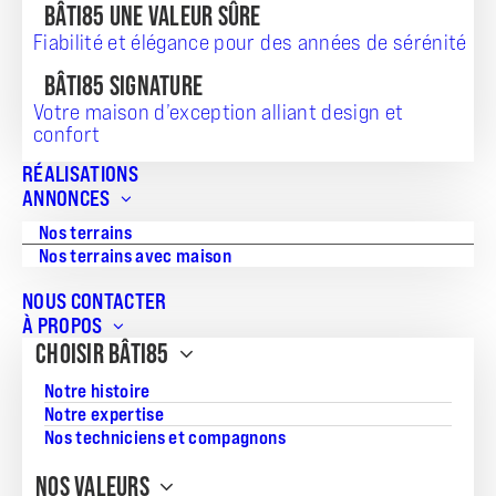
BÂTI85 UNE VALEUR SÛRE
Fiabilité et élégance pour des années de sérénité
TERRAIN + MAISON
BÂTI85 SIGNATURE
Votre maison d’exception alliant design et
153 400
confort
RÉALISATIONS
ANNONCES
Nos terrains
Référence:
Nos terrains avec maison
AD-2503112
NOUS CONTACTER
Superficie de la maison:
À PROPOS
60
CHOISIR BÂTI85
Nombre de pièces:
Notre histoire
4
Notre expertise
Nos techniciens et compagnons
Nombre de chambres:
2
NOS VALEURS