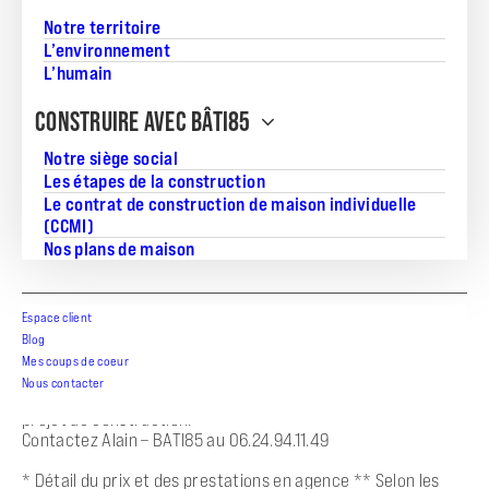
Notre territoire
L’environnement
L’humain
Projet de construction d’une maison avec terrain à PALLUAU
CONSTRUIRE AVEC BÂTI85
(85) sur une parcelle de 350 m².
BATI85 vous propose de réaliser cette maison neuve;
Notre siège social
Les étapes de la construction
BATI85 vous propose les prestations suivantes :
Le contrat de construction de maison individuelle
– Plan sur-mesure et personnalisé.
(CCMI)
– Mode de chauffage au choix
Nos plans de maison
– Grands choix d’équipements et de prestations
– Matériaux de qualité selon les normes en vigueur
– Accompagnement dans le choix et l’acquisition du terrain
–
Espace client
Blog
Construction conforme à la nouvelle RE 2020
Mes coups de coeur
Nous contacter
Demandez une étude gratuite et personnalisée de votre
projet de construction.
Contactez Alain – BATI85 au 06.24.94.11.49
* Détail du prix et des prestations en agence ** Selon les