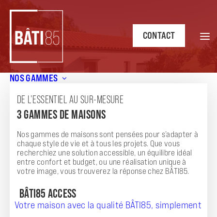
CONTACT
NOS GAMMES
Accueil
/
Annonces
/
PROJET DE CONSTUCTION
DE L’ESSENTIEL AU SUR-MESURE
ANNONCE
3 GAMMES DE MAISONS
PROJET DE CONSTUCTION
Nos gammes de maisons sont pensées pour s’adapter à
chaque style de vie et à tous les projets. Que vous
recherchiez une solution accessible, un équilibre idéal
entre confort et budget, ou une réalisation unique à
votre image, vous trouverez la réponse chez BÂTI85.
BÂTI85 ACCESS
Votre maison avec la qualité BÂTI85, simplement