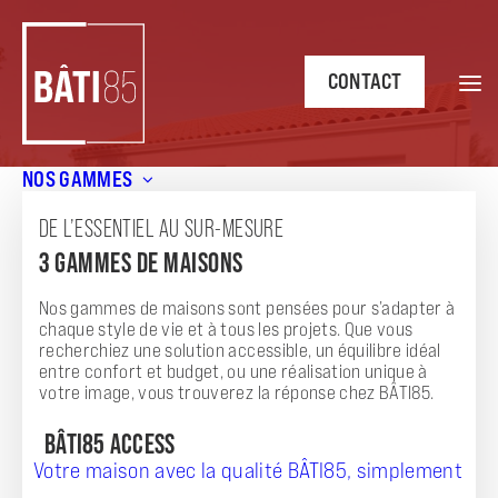
CONTACT
NOS GAMMES
Accueil
/
Annonces
/
Vivre en Sérénité : Maison de 4 pièces
d’une superficie de 72.7 m² à L’Aiguillon-sur-Vie
DE L’ESSENTIEL AU SUR-MESURE
3 GAMMES DE MAISONS
ANNONCE
VIVRE EN SÉRÉNITÉ : MAISON DE 4 PIÈCES
Nos gammes de maisons sont pensées pour s’adapter à
chaque style de vie et à tous les projets. Que vous
D'UNE SUPERFICIE DE 72.7 M² À L'AIGUILLON-
recherchiez une solution accessible, un équilibre idéal
entre confort et budget, ou une réalisation unique à
SUR-VIE
votre image, vous trouverez la réponse chez BÂTI85.
BÂTI85 ACCESS
Votre maison avec la qualité BÂTI85, simplement