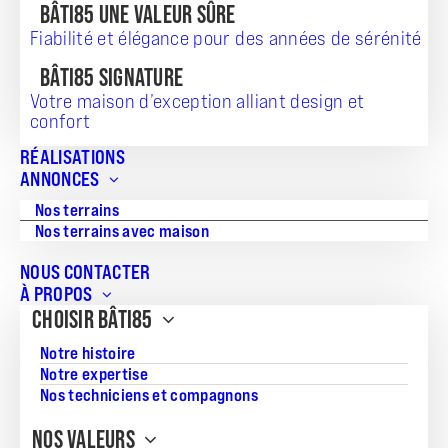
BÂTI85 UNE VALEUR SÛRE
Fiabilité et élégance pour des années de sérénité
BÂTI85 SIGNATURE
Votre maison d’exception alliant design et
confort
TERRAIN + MAISON
RÉALISATIONS
ANNONCES
182 653
Nos terrains
Nos terrains avec maison
NOUS CONTACTER
Référence:
À PROPOS
PR_20260730_491
CHOISIR BÂTI85
Surface du terrain:
Notre histoire
367
Notre expertise
Nos techniciens et compagnons
Superficie de la maison:
72.7
NOS VALEURS