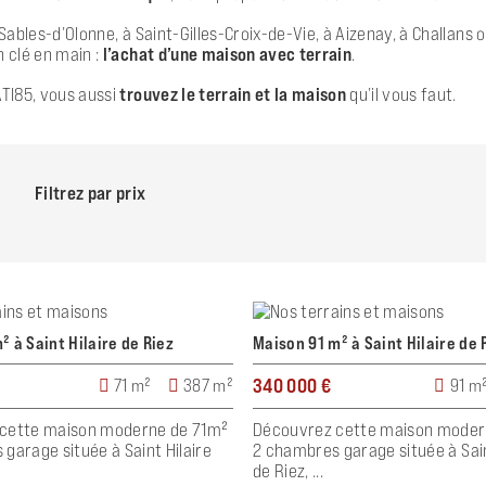
 Sables-d’Olonne, à Saint-Gilles-Croix-de-Vie, à Aizenay, à Challan
 clé en main :
l’achat d’une maison avec terrain
.
TI85, vous aussi
trouvez le terrain et la maison
qu’il vous faut.
Filtrez par prix
² à Saint Hilaire de Riez
Maison 91 m² à Saint Hilaire de 
340 000 €
71 m²
387 m²
91 m
cette maison moderne de 71m²
Découvrez cette maison moder
garage située à Saint Hilaire
2 chambres garage située à Sain
de Riez, ...