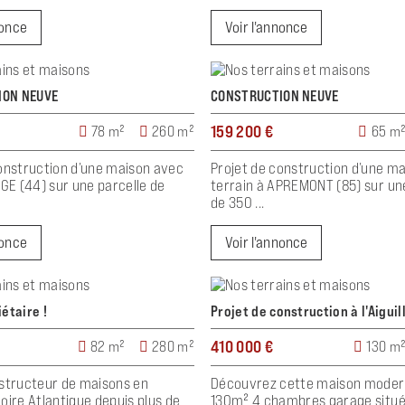
nonce
Voir l'annonce
ION NEUVE
CONSTRUCTION NEUVE
159 200 €
78 m²
260 m²
65 m
onstruction d’une maison avec
Projet de construction d’une m
EGE (44) sur une parcelle de
terrain à APREMONT (85) sur un
de 350 ...
nonce
Voir l'annonce
iétaire !
Projet de construction à l'Aiguil
410 000 €
82 m²
280 m²
130 m
nstructeur de maisons en
Découvrez cette maison moder
oire Atlantique depuis plus de
130m² 4 chambres garage situé