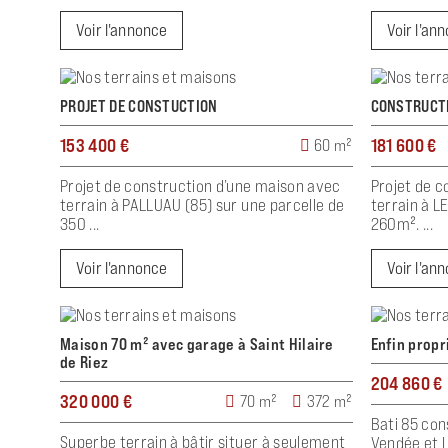
Voir l'annonce
Voir l'an
PROJET DE CONSTUCTION
CONSTRUCT
153 400 €
181 600 €
60 m²
Projet de construction d’une maison avec
Projet de c
terrain à PALLUAU (85) sur une parcelle de
terrain à L
350 ...
260m². ...
Voir l'annonce
Voir l'an
Maison 70 m² avec garage à Saint Hilaire
Enfin propr
de Riez
204 860 €
320 000 €
70 m²
372 m²
Bati 85 co
Superbe terrain à bâtir situer à seulement
Vendée et L