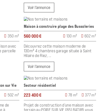
Voir l'annonce
Maison à construire plage des Bussoleries
560 000 €
²
350 m²
130 m²
602 m²
aison avec
Découvrez cette maison moderne de
e parcelle
130m² 4 chambres garage située à Saint
Hilaire de Riez, ...
Voir l'annonce
lon sur Vie
Secteur résidentiel
223 400 €
²
502 m²
78 m²
377 m²
ne de
Projet de construction d’une maison avec
e à
terrain au POIRE SUR VIE (85) BATI85 vous