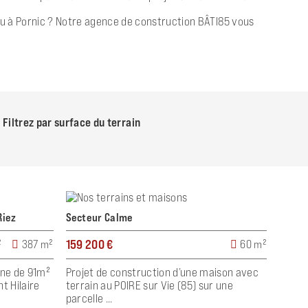
s ou à Pornic ? Notre agence de construction BÂTI85 vous
Filtrez par surface du terrain
Riez
Secteur Calme
159 200 €
²
387 m²
60 m²
ne de 91m²
Projet de construction d’une maison avec
t Hilaire
terrain au POIRE sur Vie (85) sur une
parcelle ...