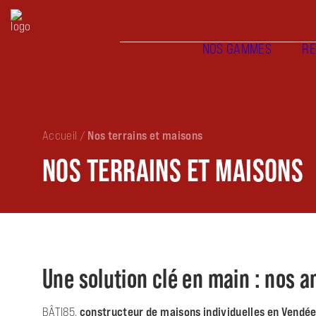
NOS GAMMES
RÉ
Accueil
/
Nos terrains et maisons
NOS TERRAINS ET MAISONS
Une solution clé en main : nos a
BÂTI85,
constructeur de maisons individuelles en Vendée