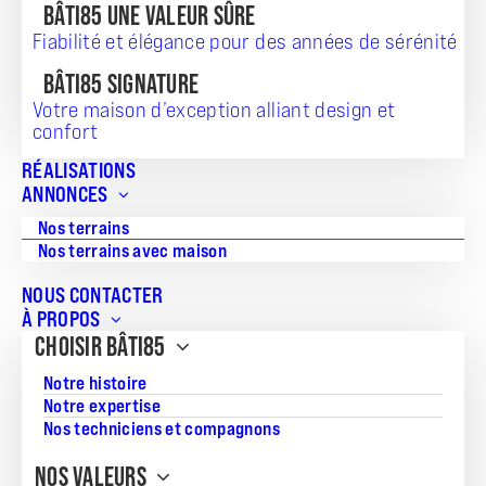
BÂTI85 UNE VALEUR SÛRE
EN RÉSUMÉ
Fiabilité et élégance pour des années de sérénité
BÂTI85 SIGNATURE
Un habitat conçu pour tirer parti du
Votre maison d’exception alliant design et
climat vendéen, réduire la
confort
consommation énergétique et
améliorer le confort.
RÉALISATIONS
ANNONCES
Jusqu’à 30 à 50 % d’économies sur la
Nos terrains
facture de chauffage grâce à
l’orientation et l’isolation.
Nos terrains avec maison
Un logement durable, valorisé sur le
NOUS CONTACTER
marché immobilier local.
À PROPOS
CHOISIR BÂTI85
Exemple concret : à La Roche-sur-
Yon, une maison bioclimatique atteint
Notre histoire
20 °C en hiver sans chauffage actif.
Notre expertise
Nos techniciens et compagnons
Sources fiables : ADEME,
RT2012/RE2020, Ministère de la
NOS VALEURS
Transition Écologique.