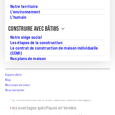
Notre territoire
L’environnement
L’humain
CONSTRUIRE AVEC BÂTI85
INTRODUCTION
Notre siège social
Les étapes de la construction
En Vendée, où le climat océanique alterne hivers doux
Le contrat de construction de maison individuelle
et étés parfois chauds, la maison bioclimatique séduit
(CCMI)
de plus en plus de particuliers.
Nos plans de maison
L’objectif : construire un habitat qui s’adapte à
l’environnement naturel pour limiter les besoins
Espace client
énergétiques, offrir un confort optimal et réduire son
Blog
empreinte carbone.
Mes coups de coeur
Dans cet article, nous détaillons :
Nous contacter
le fonctionnement d’un habitat bioclimatique,
les avantages spécifiques en Vendée,