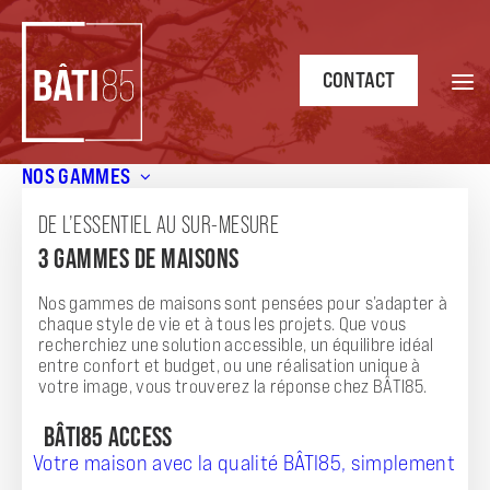
CONTACT
NOS GAMMES
Accueil
/
Les avantages d’une maison bioclimatique en
Vendée
DE L’ESSENTIEL AU SUR-MESURE
3 GAMMES DE MAISONS
BLOG
LES AVANTAGES D'UNE MAISON
Nos gammes de maisons sont pensées pour s’adapter à
chaque style de vie et à tous les projets. Que vous
BIOCLIMATIQUE EN VENDÉE
recherchiez une solution accessible, un équilibre idéal
entre confort et budget, ou une réalisation unique à
08.10
ENERGIES
votre image, vous trouverez la réponse chez BÂTI85.
BÂTI85 ACCESS
Votre maison avec la qualité BÂTI85, simplement