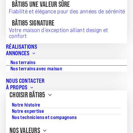
BÂTI85 UNE VALEUR SÛRE
Fiabilité et élégance pour des années de sérénité
BÂTI85 SIGNATURE
Votre maison d’exception alliant design et
confort
RÉALISATIONS
ANNONCES
Nos terrains
Nos terrains avec maison
NOUS CONTACTER
À PROPOS
CHOISIR BÂTI85
Notre histoire
Notre expertise
Nos techniciens et compagnons
Vous hésitez entre
faire construire sa maison
et rénover un
NOS VALEURS
bien ancien ? Ce choix est crucial et dépend de nombreux