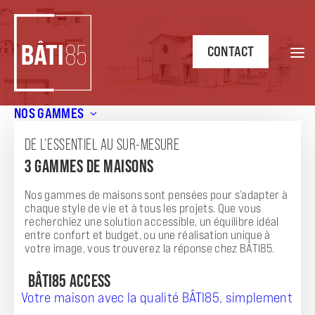
CONTACT
NOS GAMMES
Accueil
/
Les avantages d’une maison neuve par rapport à
une rénovation
DE L’ESSENTIEL AU SUR-MESURE
3 GAMMES DE MAISONS
BLOG
LES AVANTAGES D’UNE MAISON NEUVE PAR
Nos gammes de maisons sont pensées pour s’adapter à
chaque style de vie et à tous les projets. Que vous
RAPPORT À UNE RÉNOVATION
recherchiez une solution accessible, un équilibre idéal
entre confort et budget, ou une réalisation unique à
03.03
CONSEILS
votre image, vous trouverez la réponse chez BÂTI85.
BÂTI85 ACCESS
Votre maison avec la qualité BÂTI85, simplement