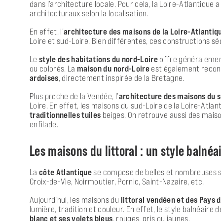
dans l’architecture locale. Pour cela, la Loire-Atlantique a
architecturaux selon la localisation.
En effet, l’
architecture des maisons de la Loire-Atlantiq
Loire et sud-Loire. Bien différentes, ces constructions s
Le
style des habitations du nord-Loire
offre généralement
ou colorés. La
maison du nord-Loire
est également reconna
ardoises
, directement inspirée de la Bretagne.
Plus proche de la Vendée, l’
architecture des maisons du 
Loire. En effet, les maisons du sud-Loire de la Loire-Atla
traditionnelles tuiles
beiges. On retrouve aussi des maiso
enfilade.
Les maisons du littoral : un style balnéa
La
côte Atlantique
se compose de belles et nombreuses s
Croix-de-Vie
, Noirmoutier,
Pornic
, Saint-Nazaire, etc.
Aujourd’hui, les maisons du
littoral vendéen et des Pays 
lumière, tradition et couleur. En effet, le style balnéair
blanc et ses volets bleus
, rouges, gris ou jaunes.