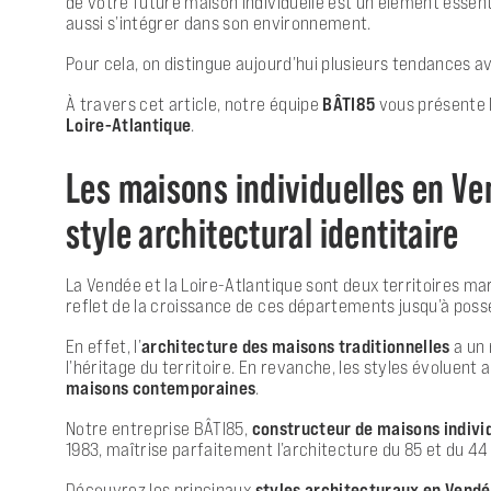
de votre future maison individuelle est un élément essenti
aussi s’intégrer dans son environnement.
Pour cela, on distingue aujourd’hui plusieurs tendances 
À travers cet article, notre équipe
BÂTI85
vous présente 
Loire-Atlantique
.
Les maisons individuelles en Ven
style architectural identitaire
La Vendée et la Loire-Atlantique sont deux territoires mar
reflet de la croissance de ces départements jusqu’à possé
En effet, l’
architecture des
maisons traditionnelles
a un 
l’héritage du territoire. En revanche, les styles évoluent
maisons contemporaines
.
Notre entreprise BÂTI85,
constructeur de maisons indivi
1983, maîtrise parfaitement l’architecture du 85 et du 44
Découvrez les principaux
styles architecturaux en Vendé