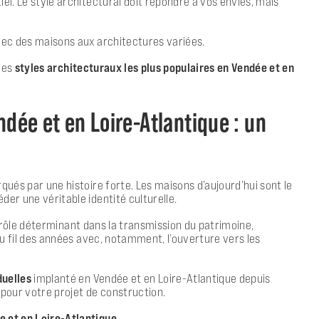
el. Le style architectural doit répondre à vos envies, mais
avec des maisons aux architectures variées.
les
styles architecturaux les plus populaires en Vendée et en
dée et en Loire-Atlantique : un
qués par une histoire forte. Les maisons d’aujourd’hui sont le
der une véritable identité culturelle.
rôle déterminant dans la transmission du patrimoine,
 au fil des années avec, notamment, l’ouverture vers les
duelles
implanté en Vendée et en Loire-Atlantique depuis
 pour votre projet de construction.
e et en Loire-Atlantique
.