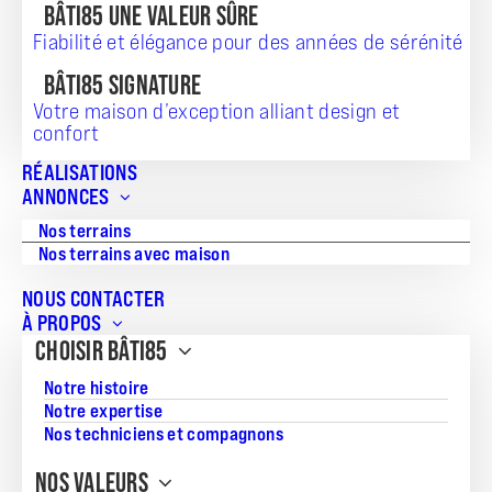
BÂTI85 UNE VALEUR SÛRE
Fiabilité et élégance pour des années de sérénité
Nous vous remercions de nous avoir contactés. Un membre
BÂTI85 SIGNATURE
de notre équipe prendra contact avec vous dans les plus
brefs délais pour répondre à votre demande.
Votre maison d’exception alliant design et
confort
En attendant, n’hésitez pas à parcourir notre site pour
découvrir nos modèles de maisons et nos services.
RÉALISATIONS
ANNONCES
Si vous avez d’autres questions ou besoins supplémentaires,
n’hésitez pas à nous contacter directement par téléphone
Nos terrains
ou par email.
Nos terrains avec maison
NOUS CONTACTER
À PROPOS
CHOISIR BÂTI85
3 GAMMES
POUR TOUS VOS PROJETS
Notre histoire
Notre expertise
Nos techniciens et compagnons
NOS VALEURS