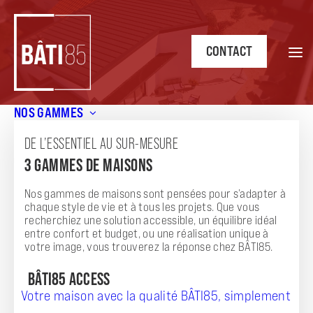
CONTACT
NOS GAMMES
Accueil
/
Merci pour votre message
DE L’ESSENTIEL AU SUR-MESURE
MERCI POUR VOTRE MESSAGE
3 GAMMES DE MAISONS
Nos gammes de maisons sont pensées pour s’adapter à
chaque style de vie et à tous les projets. Que vous
recherchiez une solution accessible, un équilibre idéal
entre confort et budget, ou une réalisation unique à
votre image, vous trouverez la réponse chez BÂTI85.
BÂTI85 ACCESS
Votre maison avec la qualité BÂTI85, simplement
Votre demande a bien été reçue !