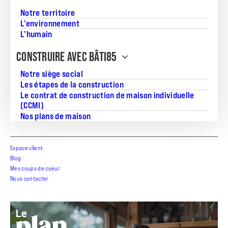
Notre territoire
L’environnement
L’humain
CONSTRUIRE AVEC BÂTI85
Notre siège social
Les étapes de la construction
Le contrat de construction de maison individuelle
(CCMI)
Nos plans de maison
BÂTI85 ACCESS
Espace client
La qualité BÂTI85, simplement
Blog
Mes coups de coeur
Découvrir la gamme
Nous contacter