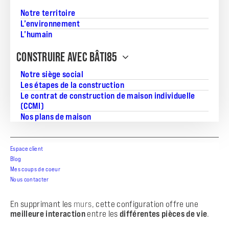
Découvrez pourquoi intégrer une
cuisine ouverte
dans
Notre territoire
votre
maison neuve
est un
choix idéal
pour allier
L’environnement
esthétisme et praticité
.
L’humain
Une cuisine ouverte pour plus de convivialité
CONSTRUIRE AVEC BÂTI85
Notre siège social
Un espace de vie chaleureux
Les étapes de la construction
Le contrat de construction de maison individuelle
(CCMI)
La
cuisine ouverte sur le salon
favorise les échanges au
Nos plans de maison
sein du
foyer
et crée un véritable
lieu de partage
:
👨‍👩‍👧‍👦
Préparer les repas
tout en discutant avec la
famille
ou les invités
Espace client
🛋️
Rester connecté
avec le séjour
, idéal pour les repas en
Blog
groupe
Mes coups de coeur
🍽️
Un espace ouvert sur la salle à manger
, parfait pour des
Nous contacter
repas conviviaux
En supprimant les
murs
, cette configuration offre une
meilleure interaction
entre les
différentes
pièces de vie
.