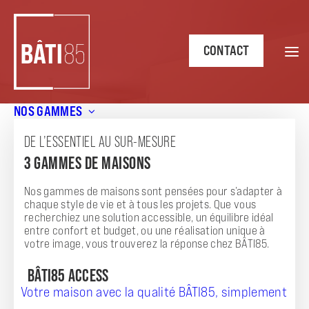
CONTACT
NOS GAMMES
Accueil
/
Pourquoi opter pour une cuisine ouverte dans
votre maison neuve ?
DE L’ESSENTIEL AU SUR-MESURE
3 GAMMES DE MAISONS
BLOG
POURQUOI OPTER POUR UNE CUISINE
Nos gammes de maisons sont pensées pour s’adapter à
chaque style de vie et à tous les projets. Que vous
OUVERTE DANS VOTRE MAISON NEUVE ?
recherchiez une solution accessible, un équilibre idéal
entre confort et budget, ou une réalisation unique à
14.04
CONSEILS
votre image, vous trouverez la réponse chez BÂTI85.
BÂTI85 ACCESS
Votre maison avec la qualité BÂTI85, simplement