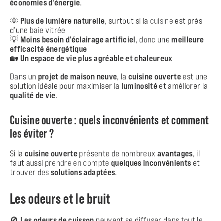
économies d’énergie
.
🌞
Plus de lumière naturelle
, surtout si la
cuisine
est près
d’une baie vitrée
💡
Moins besoin d’éclairage artificiel
, donc une
meilleure
efficacité énergétique
🏡
Un espace de vie plus agréable et chaleureux
Dans un
projet de maison neuve
, la
cuisine ouverte
est une
solution idéale pour maximiser la
luminosité
et améliorer la
qualité de vie
.
Cuisine ouverte : quels inconvénients et comment
les éviter ?
Si la
cuisine ouverte
présente de nombreux
avantages
, il
faut aussi
prendre en compte
quelques
inconvénients
et
trouver des
solutions adaptées
.
Les odeurs et le bruit
🚫
Les odeurs de cuisson
peuvent se diffuser dans tout le