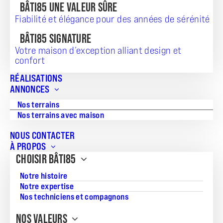
BÂTI85 UNE VALEUR SÛRE
Fiabilité et élégance pour des années de sérénité
BÂTI85 SIGNATURE
Votre maison d’exception alliant design et
confort
RÉALISATIONS
ANNONCES
Nos terrains
Nos terrains avec maison
NOUS CONTACTER
La
cuisine ouverte
est devenue une véritable
tendance
À PROPOS
dans les nouvelles constructions. Elle séduit de plus en plus
CHOISIR BÂTI85
de
familles
grâce à ses nombreux
avantages
:
convivialité,
gain d’espace et modernité
.
Notre histoire
Notre expertise
Que vous optiez pour une
cuisine ouverte sur le salon
, une
cuisine semi-ouverte
ou une
cuisine ouverte sur salon avec
Nos techniciens et compagnons
bar
, cet
aménagement
transforme votre
séjour
en un
espace fonctionnel et agréable à vivre
.
NOS VALEURS