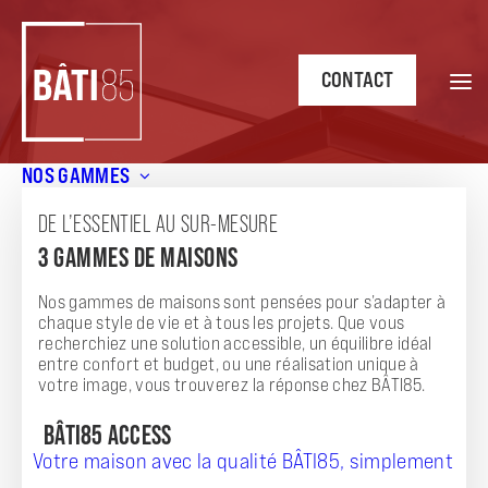
CONTACT
NOS GAMMES
Accueil
/
Presse
DE L’ESSENTIEL AU SUR-MESURE
PRESSE
3 GAMMES DE MAISONS
Nos gammes de maisons sont pensées pour s’adapter à
chaque style de vie et à tous les projets. Que vous
recherchiez une solution accessible, un équilibre idéal
entre confort et budget, ou une réalisation unique à
votre image, vous trouverez la réponse chez BÂTI85.
VOUS SOUHAITEZ PARLER DE NOUS ?
BÂTI85 ACCESS
EN QUELQUES MOTS
Votre maison avec la qualité BÂTI85, simplement