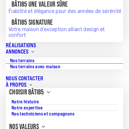
BÂTI85 UNE VALEUR SÛRE
Vous trouverez ci-dessous les derniers articles de presse
Fiabilité et élégance pour des années de sérénité
qui parlent de BÂTI85, et également toutes les ressources
nécessaires pour que vous puissiez intégrer notre marque à
BÂTI85 SIGNATURE
vos communications.
Votre maison d’exception alliant design et
Pour toutes questions, n’hésitez pas à nous contacter.
confort
Vous désirez écrire à nos équipes par e-mail ? N’hésitez pas
à nous en faire la demande à
contact@bati85.fr
RÉALISATIONS
ANNONCES
Nos terrains
Voir notre page Contact
Nos terrains avec maison
NOUS CONTACTER
À PROPOS
CHOISIR BÂTI85
BÂTI85 DANS LA PRESSE
Notre histoire
LES DERNIERS ARTICLES
Notre expertise
Nos techniciens et compagnons
NOS VALEURS