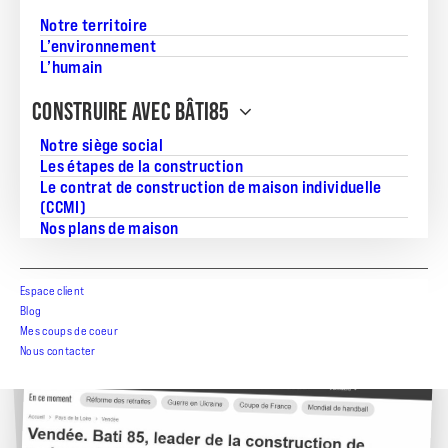
Notre territoire
L’environnement
L’humain
CONSTRUIRE AVEC BÂTI85
Notre siège social
Les étapes de la construction
Le contrat de construction de maison individuelle
(CCMI)
Nos plans de maison
28 JANV. 2022
Espace client
Thomas Delahaye : "BÂTI85 est capable de se
Blog
développer plus encore"
Mes coups de coeur
Nous contacter