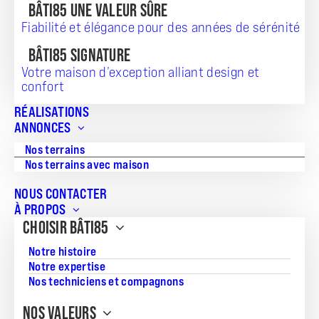
BÂTI85 UNE VALEUR SÛRE
Vous souhaitez vous installer à Saint-Hilaire-de-Riez, aux
Fiabilité et élégance pour des années de sérénité
Sables-d’Olonne, à Saint-Gilles-Croix-de-Vie, à Aizenay, à
Challans ou à Pornic ? Notre agence de construction BÂTI85
BÂTI85 SIGNATURE
vous aide dans votre démarche en vous proposant une
solution clé en main :
l’achat d’une maison avec terrain
.
Votre maison d’exception alliant design et
confort
Aujourd’hui, 20 000 personnes vivent dans une maison
BÂTI85, vous aussi
trouvez le terrain et la maison
qu’il vous
RÉALISATIONS
faut.
ANNONCES
Nos terrains
Nos terrains avec maison
Filtrez par ville
NOUS CONTACTER
À PROPOS
CHOISIR BÂTI85
Filtrez par prix
Notre histoire
Notre expertise
Nos techniciens et compagnons
Filtrez par surface du terrain
NOS VALEURS