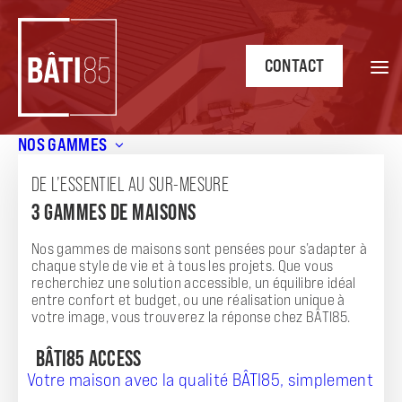
CONTACT
NOS GAMMES
Accueil
/
Nos terrains et maisons
DE L’ESSENTIEL AU SUR-MESURE
NOS TERRAINS ET MAISONS
3 GAMMES DE MAISONS
Nos gammes de maisons sont pensées pour s’adapter à
chaque style de vie et à tous les projets. Que vous
recherchiez une solution accessible, un équilibre idéal
Une solution clé en main : nos annonces pour
entre confort et budget, ou une réalisation unique à
l’achat d’un terrain + maison
votre image, vous trouverez la réponse chez BÂTI85.
BÂTI85,
BÂTI85 ACCESS
constructeur de maisons individuelles en Vendée et
en Loire-Atlantique
, vous propose des modèles de maison
Votre maison avec la qualité BÂTI85, simplement
avec terrain pour concrétiser votre projet de construction.