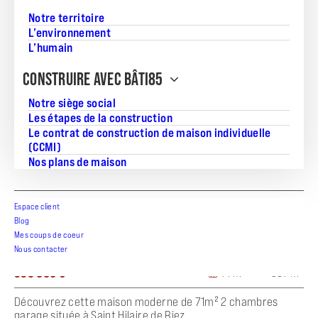
Notre territoire
L’environnement
L’humain
CONSTRUIRE AVEC BÂTI85
Notre siège social
Les étapes de la construction
Le contrat de construction de maison individuelle
(CCMI)
Nos plans de maison
Espace client
Blog
Mes coups de coeur
Maison 71 m² à Saint Hilaire de Riez
Nous contacter
335 000 €
71 m²
387 m²
Découvrez cette maison moderne de 71m² 2 chambres
garage située à Saint Hilaire de Riez, ...