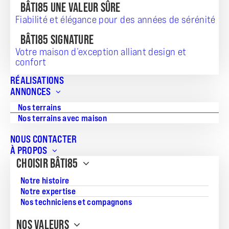
BÂTI85 UNE VALEUR SÛRE
Fiabilité et élégance pour des années de sérénité
BÂTI85 SIGNATURE
TERRAIN + MAISON
Votre maison d’exception alliant design et
confort
153 015
RÉALISATIONS
ANNONCES
Nos terrains
Nos terrains avec maison
Référence:
20250701JGTMSIRENESEVA
NOUS CONTACTER
À PROPOS
Surface du terrain:
CHOISIR BÂTI85
344
Notre histoire
Superficie de la maison:
Notre expertise
44
Nos techniciens et compagnons
NOS VALEURS