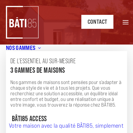
CONTACT
NOS GAMMES
Accueil
/
Annonces
/
Idéal primo accédant
DE L’ESSENTIEL AU SUR-MESURE
ANNONCE
3 GAMMES DE MAISONS
IDÉAL PRIMO ACCÉDANT
Nos gammes de maisons sont pensées pour s’adapter à
chaque style de vie et à tous les projets. Que vous
recherchiez une solution accessible, un équilibre idéal
entre confort et budget, ou une réalisation unique à
votre image, vous trouverez la réponse chez BÂTI85.
BÂTI85 ACCESS
Votre maison avec la qualité BÂTI85, simplement