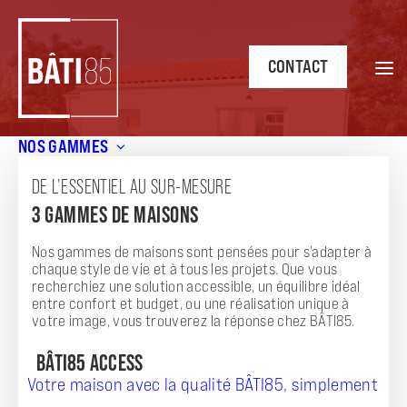
CONTACT
NOS GAMMES
Accueil
/
Annonces
/
Le centre bourg à pieds !
DE L’ESSENTIEL AU SUR-MESURE
ANNONCE
3 GAMMES DE MAISONS
LE CENTRE BOURG À PIEDS !
Nos gammes de maisons sont pensées pour s’adapter à
chaque style de vie et à tous les projets. Que vous
recherchiez une solution accessible, un équilibre idéal
entre confort et budget, ou une réalisation unique à
votre image, vous trouverez la réponse chez BÂTI85.
BÂTI85 ACCESS
Votre maison avec la qualité BÂTI85, simplement