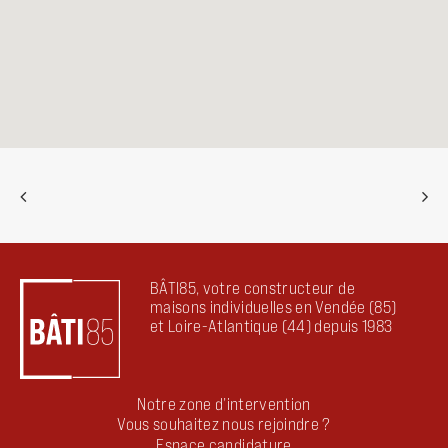
BÂTI85, votre constructeur de
maisons individuelles en Vendée (85)
et Loire-Atlantique (44) depuis 1983
Notre zone d’intervention
Vous souhaitez nous rejoindre ?
Espace candidature