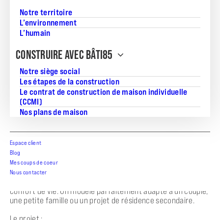
Notre territoire
Nombre de chambres:
L’environnement
3
L’humain
CONSTRUIRE AVEC BÂTI85
Notre siège social
Les étapes de la construction
Projet de construction – Maison Modulo 2 chambres par
Le contrat de construction de maison individuelle
BATI85 – Commequiers
(CCMI)
Nos plans de maison
À Commequiers, proche du centre-bourg et à quelques
minutes de la mer, découvrez ce projet de construction sur
un terrain de 415 m², idéalement situé dans un
Espace client
environnement agréable.
Blog
BATI85 vous propose la maison modèle Modulo – 2
Mes coups de coeur
chambres, une valeur sûre reconnue pour sa conception
Nous contacter
moderne, son agencement optimisé et son excellent
confort de vie. Un modèle parfaitement adapté à un couple,
une petite famille ou un projet de résidence secondaire.
Le projet :