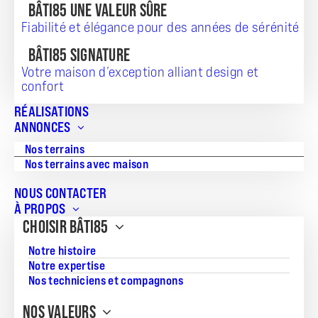
BÂTI85 UNE VALEUR SÛRE
Fiabilité et élégance pour des années de sérénité
BÂTI85 SIGNATURE
TERRAIN + MAISON
Votre maison d’exception alliant design et
confort
218 700
RÉALISATIONS
ANNONCES
Nos terrains
Nos terrains avec maison
Référence:
20260113TMJGGAT8MODULO2
NOUS CONTACTER
À PROPOS
Surface du terrain:
CHOISIR BÂTI85
415
Notre histoire
Superficie de la maison:
Notre expertise
63
Nos techniciens et compagnons
Nombre de pièces:
NOS VALEURS
3