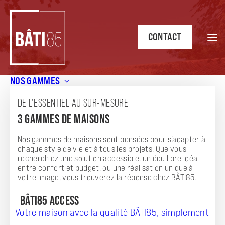
CONTACT
NOS GAMMES
Accueil
/
Annonces
/
Maison AZUR 2 chambres 70 m² –
Opportunité à Commequiers (85220) avec jardin et confort
DE L’ESSENTIEL AU SUR-MESURE
moderne
3 GAMMES DE MAISONS
ANNONCE
Nos gammes de maisons sont pensées pour s’adapter à
MAISON AZUR 2 CHAMBRES 70 M² -
chaque style de vie et à tous les projets. Que vous
recherchiez une solution accessible, un équilibre idéal
OPPORTUNITÉ À COMMEQUIERS (85220)
entre confort et budget, ou une réalisation unique à
votre image, vous trouverez la réponse chez BÂTI85.
AVEC JARDIN ET CONFORT MODERNE
BÂTI85 ACCESS
Votre maison avec la qualité BÂTI85, simplement