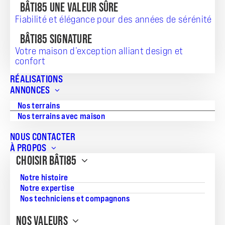
BÂTI85 UNE VALEUR SÛRE
Fiabilité et élégance pour des années de sérénité
BÂTI85 SIGNATURE
Votre maison d’exception alliant design et
confort
RÉALISATIONS
TERRAIN + MAISON
ANNONCES
212 853
Nos terrains
Nos terrains avec maison
NOUS CONTACTER
À PROPOS
Référence:
CHOISIR BÂTI85
JG_20260805_982
Notre histoire
Surface du terrain:
Notre expertise
322
Nos techniciens et compagnons
Superficie de la maison:
NOS VALEURS