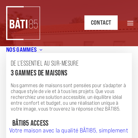
CONTACT
NOS GAMMES
Accueil
/
Annonces
/
Maison contemporaine 3 Chs 82.0m²
avec jardin à Challans (85300)
DE L’ESSENTIEL AU SUR-MESURE
3 GAMMES DE MAISONS
ANNONCE
MAISON CONTEMPORAINE 3 CHS 82.0M²
Nos gammes de maisons sont pensées pour s’adapter à
chaque style de vie et à tous les projets. Que vous
AVEC JARDIN À CHALLANS (85300)
recherchiez une solution accessible, un équilibre idéal
entre confort et budget, ou une réalisation unique à
votre image, vous trouverez la réponse chez BÂTI85.
BÂTI85 ACCESS
Votre maison avec la qualité BÂTI85, simplement