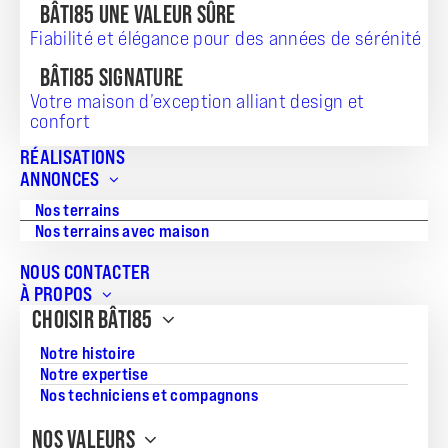
BÂTI85 UNE VALEUR SÛRE
Fiabilité et élégance pour des années de sérénité
BÂTI85 SIGNATURE
Votre maison d’exception alliant design et
TERRAIN + MAISON
confort
260 876
RÉALISATIONS
ANNONCES
Nos terrains
Nos terrains avec maison
Référence:
NOUS CONTACTER
JG_20260729_167
À PROPOS
Surface du terrain:
CHOISIR BÂTI85
537
Notre histoire
Notre expertise
Superficie de la maison:
Nos techniciens et compagnons
82
NOS VALEURS