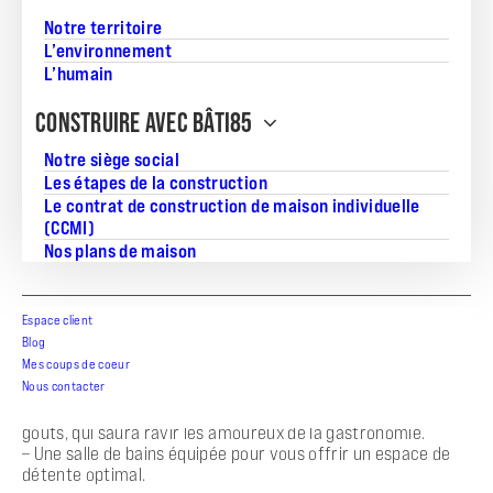
Notre territoire
L’environnement
L’humain
Découvrez cette magnifique maison contemporaine de
plain-pied, le modèle ‘POP’, offrant 82.0m² de surface
CONSTRUIRE AVEC BÂTI85
habitable sur un terrain de 537m². Située à Challans, cette
maison est parfaite pour ceux qui recherchent confort et
Notre siège social
bien-être au quotidien. Grâce à notre accompagnement
personnalisé, Bâti85 vous propose un projet clé en main,
Les étapes de la construction
respectant toutes les normes de construction RE2020.
Le contrat de construction de maison individuelle
Cette maison dispose de prestations modernes et de
(CCMI)
qualité, répondant aux exigences d’aujourd’hui.
Nos plans de maison
D’un agencement réfléchi, cette maison comprend :
– 3 chambres spacieuses, idéales pour accueillir votre
Espace client
famille ou recevoir des amis.
Blog
– Une pièce de vie lumineuse, ouverte et conviviale, qui sera
Mes coups de coeur
le cœur de votre habitat, parfaite pour les moments de
Nous contacter
partage en famille.
– Une cuisine intégrée, fonctionnelle et modulable selon vos
goûts, qui saura ravir les amoureux de la gastronomie.
– Une salle de bains équipée pour vous offrir un espace de
détente optimal.