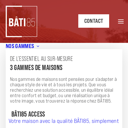
CONTACT
NOS GAMMES
Accueil
/
Annonces
/
Maison Evasion 1 chambre de 45 m² à
Château d’Olonne – Un cadre de vie agréable en toute
DE L’ESSENTIEL AU SUR-MESURE
sérénité
3 GAMMES DE MAISONS
ANNONCE
Nos gammes de maisons sont pensées pour s’adapter à
MAISON EVASION 1 CHAMBRE DE 45 M² À
chaque style de vie et à tous les projets. Que vous
recherchiez une solution accessible, un équilibre idéal
CHÂTEAU D'OLONNE - UN CADRE DE VIE
entre confort et budget, ou une réalisation unique à
votre image, vous trouverez la réponse chez BÂTI85.
AGRÉABLE EN TOUTE SÉRÉNITÉ
BÂTI85 ACCESS
Votre maison avec la qualité BÂTI85, simplement