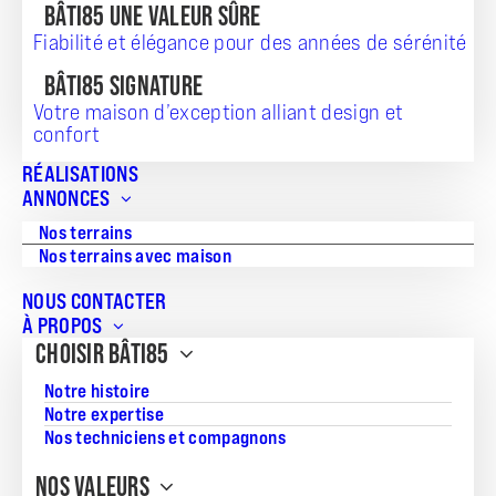
BÂTI85 UNE VALEUR SÛRE
Fiabilité et élégance pour des années de sérénité
BÂTI85 SIGNATURE
Votre maison d’exception alliant design et
confort
RÉALISATIONS
TERRAIN + MAISON
ANNONCES
271 131
Nos terrains
Nos terrains avec maison
NOUS CONTACTER
À PROPOS
Référence:
CHOISIR BÂTI85
JS_20260725_222
Notre histoire
Surface du terrain:
Notre expertise
Nos techniciens et compagnons
375
NOS VALEURS
Superficie de la maison: