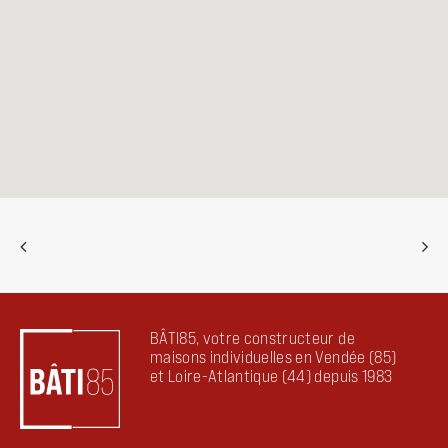
BÂTI85, votre constructeur de
maisons individuelles en Vendée (85)
et Loire-Atlantique (44) depuis 1983