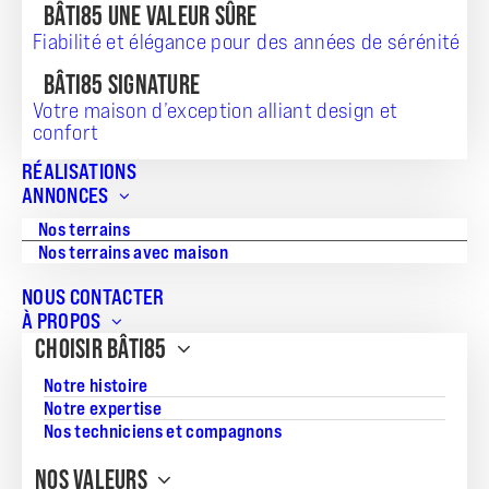
BÂTI85 UNE VALEUR SÛRE
Fiabilité et élégance pour des années de sérénité
BÂTI85 SIGNATURE
Votre maison d’exception alliant design et
confort
TERRAIN + MAISON
RÉALISATIONS
ANNONCES
240 449
Nos terrains
Nos terrains avec maison
NOUS CONTACTER
Référence:
À PROPOS
JG_20260707_802
CHOISIR BÂTI85
Surface du terrain:
Notre histoire
311
Notre expertise
Nos techniciens et compagnons
Superficie de la maison:
70
NOS VALEURS