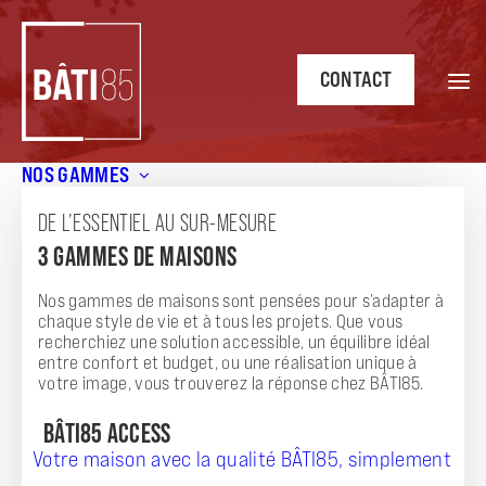
CONTACT
NOS GAMMES
Accueil
/
Annonces
/
Maison moderne AZUR 2 chambres à
Saint-Jean-de-Monts – Un cadre de vie paisible
DE L’ESSENTIEL AU SUR-MESURE
3 GAMMES DE MAISONS
ANNONCE
MAISON MODERNE AZUR 2 CHAMBRES À
Nos gammes de maisons sont pensées pour s’adapter à
chaque style de vie et à tous les projets. Que vous
SAINT-JEAN-DE-MONTS - UN CADRE DE VIE
recherchiez une solution accessible, un équilibre idéal
entre confort et budget, ou une réalisation unique à
PAISIBLE
votre image, vous trouverez la réponse chez BÂTI85.
BÂTI85 ACCESS
Votre maison avec la qualité BÂTI85, simplement