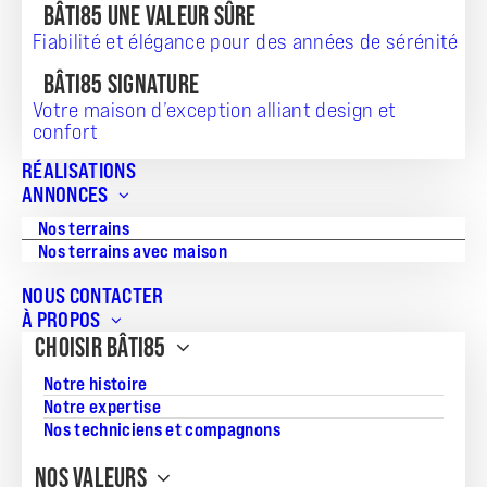
BÂTI85 UNE VALEUR SÛRE
Fiabilité et élégance pour des années de sérénité
TERRAIN + MAISON
BÂTI85 SIGNATURE
301 797
Votre maison d’exception alliant design et
confort
RÉALISATIONS
ANNONCES
Référence:
Nos terrains
SB2621
Nos terrains avec maison
Surface du terrain:
NOUS CONTACTER
314
À PROPOS
CHOISIR BÂTI85
Superficie de la maison:
81.51
Notre histoire
Notre expertise
Nombre de chambres:
Nos techniciens et compagnons
3
NOS VALEURS