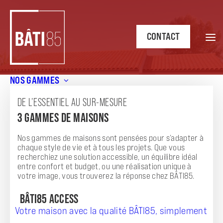
CONTACT
NOS GAMMES
Accueil
/
Annonces
/
ST JEAN DE MONTS
DE L’ESSENTIEL AU SUR-MESURE
ANNONCE
3 GAMMES DE MAISONS
ST JEAN DE MONTS
Nos gammes de maisons sont pensées pour s’adapter à
chaque style de vie et à tous les projets. Que vous
recherchiez une solution accessible, un équilibre idéal
entre confort et budget, ou une réalisation unique à
votre image, vous trouverez la réponse chez BÂTI85.
BÂTI85 ACCESS
Votre maison avec la qualité BÂTI85, simplement