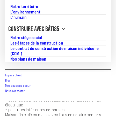
Notre territoire
L’environnement
L’humain
Dans une impasse calme et recherchée à seulement 200 m
de la foret et 850 m du centre ville ,
CONSTRUIRE AVEC BÂTI85
découvrez cette maison neuve aux prestations de qualité .
Caractéristique du bien :
Notre siège social
* 3 chambres avec placards intégrés
Les étapes de la construction
* salle d’eau moderne avec double vasques et douche à
Le contrat de construction de maison individuelle
l’italienne
(CCMI)
* wc suspendu indépendant
Nos plans de maison
* entrée avec placard
* belle pièce de vie lumineuse avec baies vitrée et lumière
traversante donnant sur la terrasse
de 14.50 m² exposée sud-ouest
Espace client
* garage
Blog
Prestations de qualités
Mes coups de coeur
* maison RE2020
Nous contacter
* plancher chauffant
* ouvertures avec volets roulants et portail sectionnel
électrique
* peintures intérieures comprises
Maison finie clé en mains avec frais de notaire compris