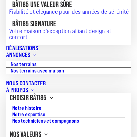
BÂTI85 UNE VALEUR SÛRE
Fiabilité et élégance pour des années de sérénité
BÂTI85 SIGNATURE
Votre maison d’exception alliant design et
confort
RÉALISATIONS
ANNONCES
TERRAIN
Nos terrains
70 008
Nos terrains avec maison
NOUS CONTACTER
À PROPOS
CHOISIR BÂTI85
Référence:
Notre histoire
JG_20260706_1366
Notre expertise
Surface du terrain:
Nos techniciens et compagnons
454
NOS VALEURS