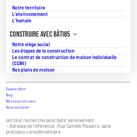
Notre territoire
L’environnement
L’humain
Vous recherchez un terrain constructible à Challans, en
CONSTRUIRE AVEC BÂTI85
Vendée, pour donner vie à un projet sur mesure ? Découvrez
cette belle parcelle de 454m², proposée en partenariat
Notre siège social
foncier par Bâti85, et imaginez ici une construction adaptée
à vos envies et à votre mode de vie.
Les étapes de la construction
Le contrat de construction de maison individuelle
– Superficie : 454m², une surface confortable pour
(CCMI)
envisager un projet de construction personnalisé
Nos plans de maison
– Terrain uniquement, vendu nu, sans maison incluse
– Prix du terrain : 70008 €
– Parcelle constructible selon les conditions du projet et de
Espace client
la disponibilité
Blog
– Viabilisation : information non précisée, à confirmer selon
Mes coups de coeur
le dossier
Nous contacter
– Exposition : information non précisée
– Environnement : cadre agréable à Challans, avec un
secteur recherché pour bâtir sereinement
– Adresse de référence : Rue Camille Pissarro, sans
précision complémentaire