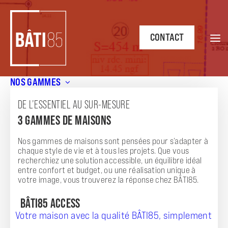
CONTACT
NOS GAMMES
Accueil
/
Annonces
/
Terrain à bâtir de 454m² à Challans,
en Vendée
DE L’ESSENTIEL AU SUR-MESURE
3 GAMMES DE MAISONS
ANNONCE
TERRAIN À BÂTIR DE 454M² À CHALLANS, EN
Nos gammes de maisons sont pensées pour s’adapter à
chaque style de vie et à tous les projets. Que vous
VENDÉE
recherchiez une solution accessible, un équilibre idéal
entre confort et budget, ou une réalisation unique à
votre image, vous trouverez la réponse chez BÂTI85.
BÂTI85 ACCESS
Votre maison avec la qualité BÂTI85, simplement