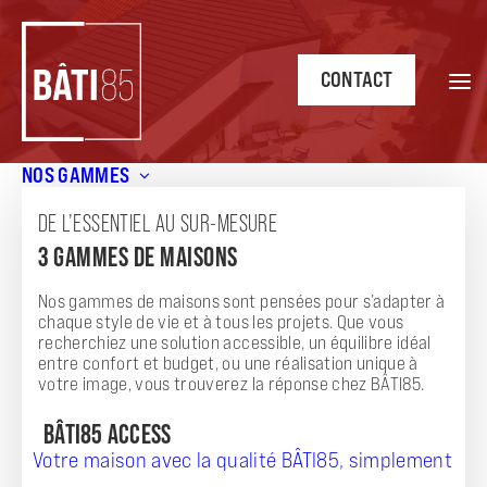
CONTACT
NOS GAMMES
Accueil
/
Nos terrains et maisons
DE L’ESSENTIEL AU SUR-MESURE
NOS TERRAINS ET MAISONS
3 GAMMES DE MAISONS
Nos gammes de maisons sont pensées pour s’adapter à
chaque style de vie et à tous les projets. Que vous
recherchiez une solution accessible, un équilibre idéal
Une solution clé en main : nos annonces pour
entre confort et budget, ou une réalisation unique à
l’achat d’un terrain + maison
votre image, vous trouverez la réponse chez BÂTI85.
BÂTI85,
BÂTI85 ACCESS
constructeur de maisons individuelles en Vendée et
en Loire-Atlantique
, vous propose des modèles de maison
Votre maison avec la qualité BÂTI85, simplement
avec terrain pour concrétiser votre projet de construction.