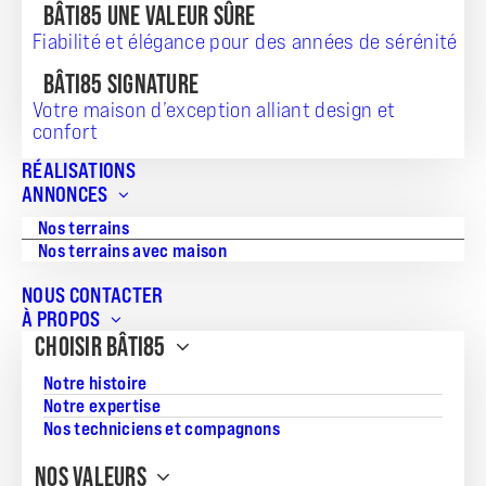
BÂTI85 UNE VALEUR SÛRE
Vous souhaitez vous installer à Saint-Hilaire-de-Riez, aux
Fiabilité et élégance pour des années de sérénité
Sables-d’Olonne, à Saint-Gilles-Croix-de-Vie, à Aizenay, à
Challans ou à Pornic ? Notre agence de construction BÂTI85
BÂTI85 SIGNATURE
vous aide dans votre démarche en vous proposant une
solution clé en main :
l’achat d’une maison avec terrain
.
Votre maison d’exception alliant design et
confort
Aujourd’hui, 20 000 personnes vivent dans une maison
BÂTI85, vous aussi
trouvez le terrain et la maison
qu’il vous
RÉALISATIONS
faut.
ANNONCES
Nos terrains
Nos terrains avec maison
Filtrez par ville
NOUS CONTACTER
À PROPOS
CHOISIR BÂTI85
Filtrez par prix
Notre histoire
Notre expertise
Nos techniciens et compagnons
Filtrez par surface du terrain
NOS VALEURS