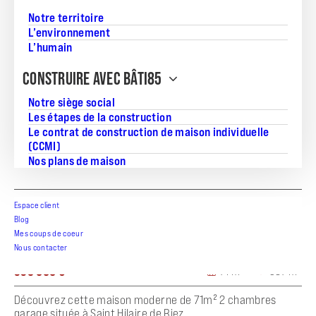
Notre territoire
L’environnement
L’humain
CONSTRUIRE AVEC BÂTI85
Notre siège social
Les étapes de la construction
Le contrat de construction de maison individuelle
(CCMI)
Nos plans de maison
Espace client
Blog
Mes coups de coeur
Maison 71 m² à Saint Hilaire de Riez
Nous contacter
335 000 €
71 m²
387 m²
Découvrez cette maison moderne de 71m² 2 chambres
garage située à Saint Hilaire de Riez, ...